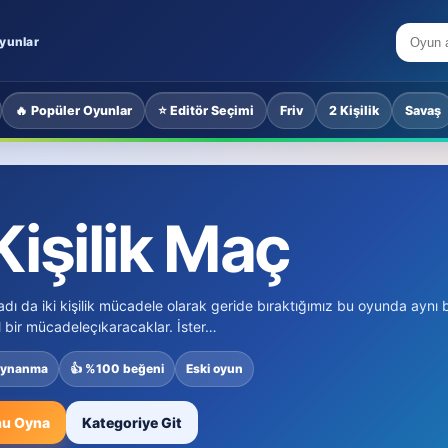
yunlar
🔥 Popüler Oyunlar
⭐ Editör Seçimi
Friv
2 Kişilik
Savaş
K
Kişilik Maç
adı da iki kişilik mücadele olarak geride bıraktığımız bu oyunda aynı b
 bir mücadeleçıkaracaklar. İster…
oynanma
👍 %100 beğeni
Eski oyun
u Oyna
Kategoriye Git