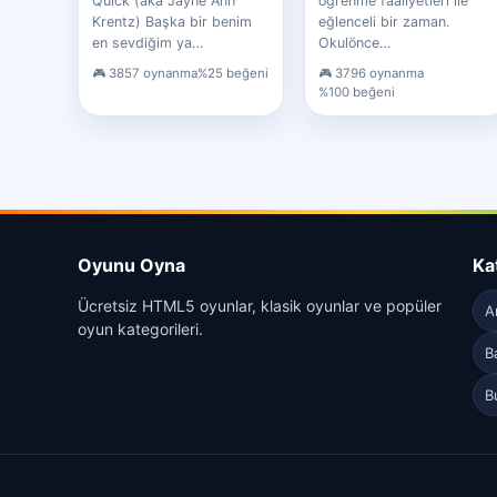
Quick (aka Jayne Ann
öğrenme faaliyetleri ile
Krentz) Başka bir benim
eğlenceli bir zaman.
en sevdiğim ya…
Okulönce…
3857 oynanma
%25 beğeni
3796 oynanma
%100 beğeni
Oyunu Oyna
Ka
Ücretsiz HTML5 oyunlar, klasik oyunlar ve popüler
A
oyun kategorileri.
B
B