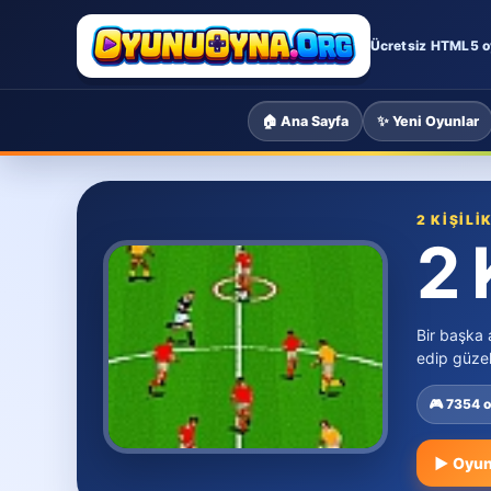
Ücretsiz HTML5 o
🏠 Ana Sayfa
✨ Yeni Oyunlar
2 KIŞILI
2 
Bir başka 
edip güzel
🎮 7354 
▶ Oyun