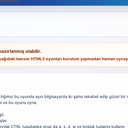
hazırlanmış olabilir.
 Aşağıdaki benzer HTML5 oyunları kurulum yapmadan hemen oynaya
ktığımız
bu oyunda aynı bilgisayarda iki
şahıs
rekabet edip güzel bir
ini ve bu oyunu oyna.
ir
.
şlar.
eyişle
CTRL tuşu
başka
grup
da a, s, d, w ve boşluk tuşlarını kullanır.