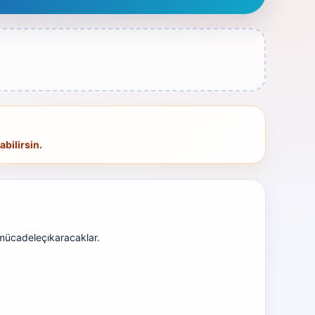
bilirsin.
mücadele
çıkaracaklar.