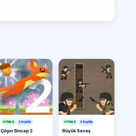
HTML5
2 Kişilik
HTML5
2 Kişilik
Çılgın Sincap 2
Büyük Savaş