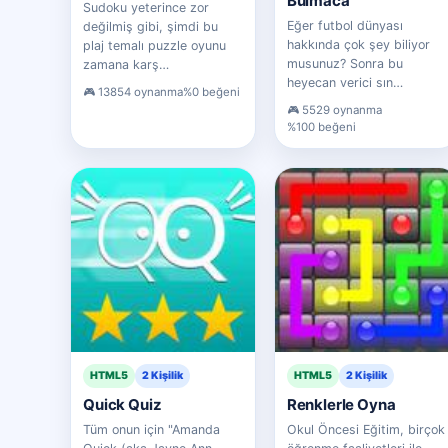
Bulmaca
Sudoku yeterince zor
Eğer futbol dünyası
değilmiş gibi, şimdi bu
hakkında çok şey biliyor
plaj temalı puzzle oyunu
musunuz? Sonra bu
zamana karş…
heyecan verici sın…
13854 oynanma
%0 beğeni
5529 oynanma
%100 beğeni
HTML5
2 Kişilik
HTML5
2 Kişilik
Quick Quiz
Renklerle Oyna
Tüm onun için "Amanda
Okul Öncesi Eğitim, birçok