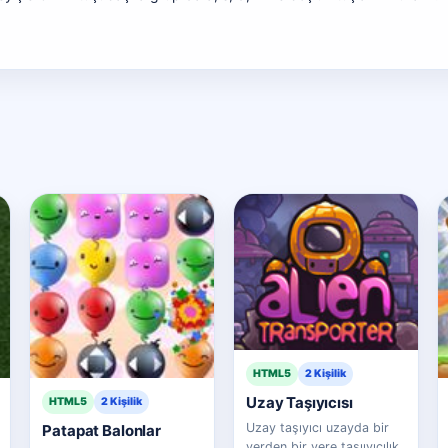
HTML5
2 Kişilik
Uzay Taşıyıcısı
HTML5
2 Kişilik
Uzay taşıyıcı uzayda bir
Patapat Balonlar
yerden bir yere taşııyıcılık