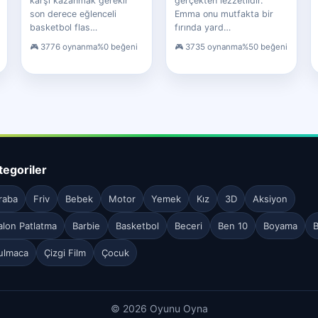
karşı kazanmak gerekir
gerçekten lezzetlidir.
son derece eğlenceli
Emma onu mutfakta bir
basketbol flas…
fırında yard…
3776 oynanma
%0 beğeni
3735 oynanma
%50 beğeni
tegoriler
raba
Friv
Bebek
Motor
Yemek
Kız
3D
Aksiyon
alon Patlatma
Barbie
Basketbol
Beceri
Ben 10
Boyama
B
ulmaca
Çizgi Film
Çocuk
© 2026 Oyunu Oyna