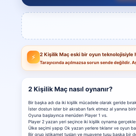
2 Kişilik Maç eski bir oyun teknolojisiyle 
⚡
Tarayıcında açılmazsa sorun sende değildir.
2 Kişilik Maç nasıl oynanır?
Bir
başka
adı da iki kişilik
mücadele
olarak
geride bıra
İster
dostun
ister bir akraban fark etmez al yanına bir
Oyuna başlayınca menüden Player 1 vs.
Player 2 yazan yeri seçince iki kişilik oynama
gerçekleş
Ülke seçimi yapıp Ok yazan yerlere tıklanır ve oyun ba
Bir
grup
istikamet
tuşları ve
muayene
tuşu
başka bir d