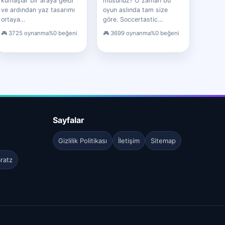
kumaşlar bir araya geldi
musunuz? O zaman bu
ve ardından yaz tasarımı
oyun aslında tam size
ortaya…
göre. Soccertastic…
3725 oynanma
%0 beğeni
3699 oynanma
%0 beğeni
Sayfalar
Gizlilik Politikası
İletişim
Sitemap
ratz