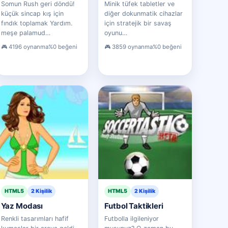
Somun Rush geri döndü!
Minik tüfek tabletler ve
küçük sincap kış için
diğer dokunmatik cihazlar
fındık toplamak Yardım.
için stratejik bir savaş
meşe palamud…
oyunu…
4196 oynanma
%0 beğeni
3859 oynanma
%0 beğeni
HTML5
2 Kişilik
HTML5
2 Kişilik
Yaz Modası
Futbol Taktikleri
Renkli tasarımları hafif
Futbolla ilgileniyor