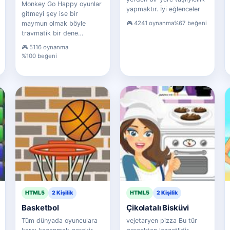
Monkey Go Happy oyunlar
yapmaktır. İyi eğlenceler
gitmeyi şey ise bir
4241 oynanma
%67 beğeni
maymun olmak böyle
travmatik bir dene…
5116 oynanma
%100 beğeni
HTML5
2 Kişilik
HTML5
2 Kişilik
Basketbol
Çikolatalı Bisküvi
Tüm dünyada oyunculara
vejetaryen pizza Bu tür