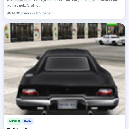
yok etmek. Silah o…
14701 oynanma
%74 beğeni
HTML5
Polis