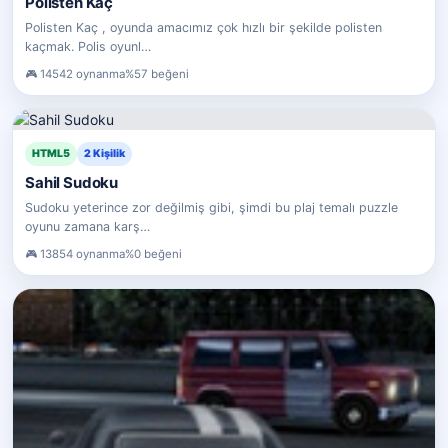
Polisten Kaç
Polisten Kaç , oyunda amacımız çok hızlı bir şekilde polisten
kaçmak. Polis oyunl…
14542 oynanma
%57 beğeni
HTML5
2 Kişilik
Sahil Sudoku
Sudoku yeterince zor değilmiş gibi, şimdi bu plaj temalı puzzle
oyunu zamana karş…
13854 oynanma
%0 beğeni