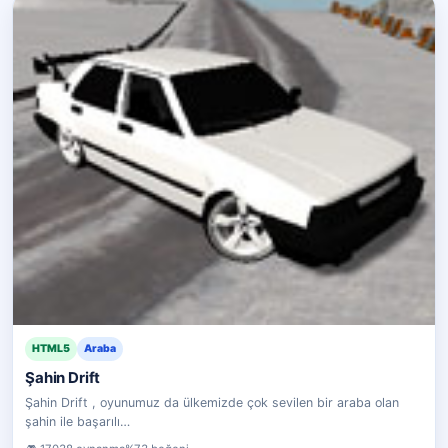
HTML5
Araba
Şahin Drift
Şahin Drift , oyunumuz da ülkemizde çok sevilen bir araba olan
şahin ile başarılı…