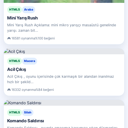
HTML5
Araba
Mini Yarış Rush
Mini Yarış Rush Açıklama: mini mikro yarışçı masaüstü genelinde
yarışı. zaman bit…
16581 oynanma
%100 beğeni
HTML5
Macera
Acil Çıkış
Acil Çıkış , oyunu içerisinde çok karmaşık bir alandan inanılmaz
hızlı bir şekild…
16332 oynanma
%84 beğeni
HTML5
Silah
Komando Saldırısı
Komando Saldırısı , oyunda amacımız karşımıza çıkan düşmanları