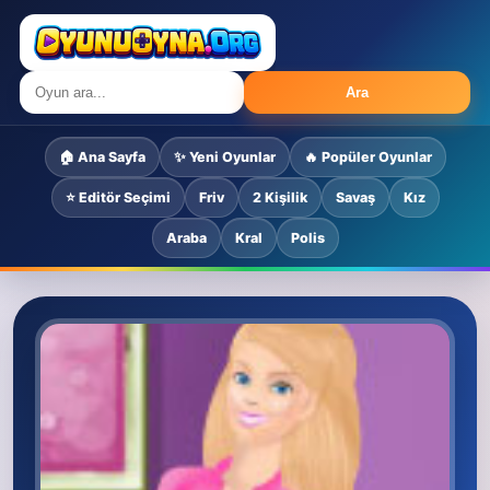
Ara
🏠 Ana Sayfa
✨ Yeni Oyunlar
🔥 Popüler Oyunlar
⭐ Editör Seçimi
Friv
2 Kişilik
Savaş
Kız
Araba
Kral
Polis