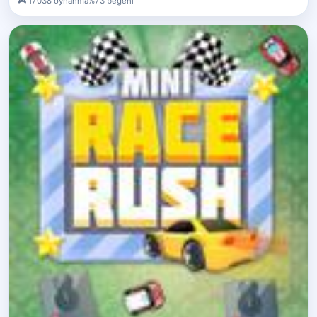
17038 oynanma
%73 beğeni