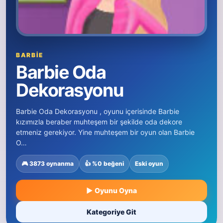
BARBIE
Barbie Oda
Dekorasyonu
Barbie Oda Dekorasyonu , oyunu içerisinde Barbie
kızımızla beraber muhteşem bir şekilde oda dekore
etmeniz gerekiyor. Yine muhteşem bir oyun olan Barbie
O…
🎮 3873 oynanma
👍 %0 beğeni
Eski oyun
▶ Oyunu Oyna
Kategoriye Git