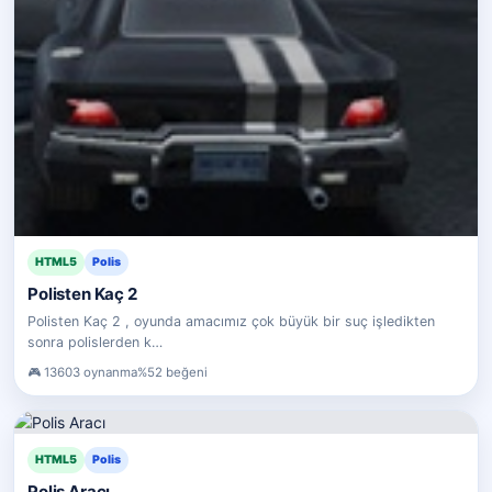
HTML5
Polis
Polisten Kaç 2
Polisten Kaç 2 , oyunda amacımız çok büyük bir suç işledikten
sonra polislerden k…
13603 oynanma
%52 beğeni
HTML5
Polis
Polis Aracı