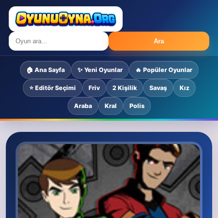
Ara
🏠 Ana Sayfa
✨ Yeni Oyunlar
🔥 Popüler Oyunlar
⭐ Editör Seçimi
Friv
2 Kişilik
Savaş
Kız
Araba
Kral
Polis