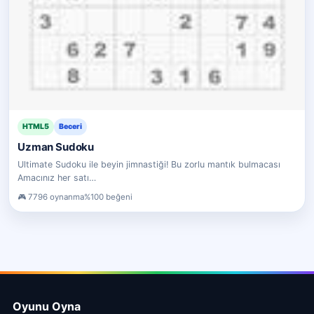
HTML5
Beceri
Uzman Sudoku
Ultimate Sudoku ile beyin jimnastiği! Bu zorlu mantık bulmacası
Amacınız her satı…
7796 oynanma
%100 beğeni
Oyunu Oyna