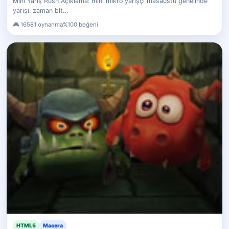
Mini Yarış Rush Açıklama: mini mikro yarışçı masaüstü genelinde
yarışı. zaman bit…
16581 oynanma
%100 beğeni
HTML5
Macera