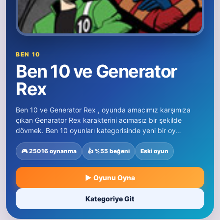
BEN 10
Ben 10 ve Generator
Rex
Ben 10 ve Generator Rex , oyunda amacımız karşımıza
çıkan Genarator Rex karakterini acımasız bir şekilde
dövmek. Ben 10 oyunları kategorisinde yeni bir oy…
🎮 25016 oynanma
👍 %55 beğeni
Eski oyun
▶ Oyunu Oyna
Kategoriye Git