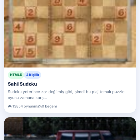
HTML5
2 Kişilik
Sahil Sudoku
Sudoku yeterince zor değilmiş gibi, şimdi bu plaj temalı puzzle
oyunu zamana karş…
13854 oynanma
%0 beğeni