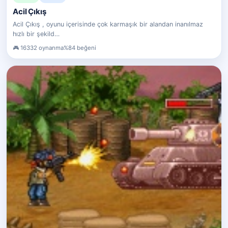
Acil Çıkış
Acil Çıkış , oyunu içerisinde çok karmaşık bir alandan inanılmaz
hızlı bir şekild…
16332 oynanma
%84 beğeni