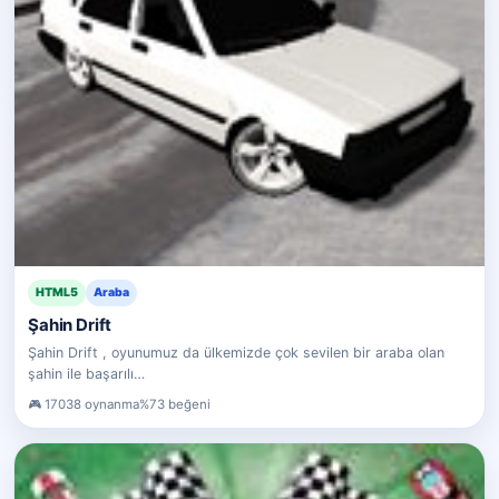
HTML5
Araba
Şahin Drift
Şahin Drift , oyunumuz da ülkemizde çok sevilen bir araba olan
şahin ile başarılı…
17038 oynanma
%73 beğeni