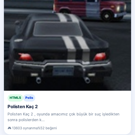
HTML5
Polis
Polisten Kaç 2
Polisten Kaç 2 , oyunda amacımız çok büyük bir suç işledikten
sonra polislerden k…
13603 oynanma
%52 beğeni