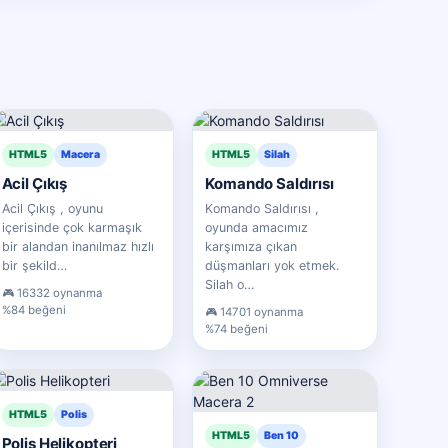
HTML5
Macera
HTML5
Silah
Acil Çıkış
Komando Saldırısı
Acil Çıkış , oyunu
Komando Saldırısı ,
içerisinde çok karmaşık
oyunda amacımız
bir alandan inanılmaz hızlı
karşımıza çıkan
bir şekild…
düşmanları yok etmek.
Silah o…
16332 oynanma
%84 beğeni
14701 oynanma
%74 beğeni
HTML5
Polis
HTML5
Ben 10
Polis Helikopteri