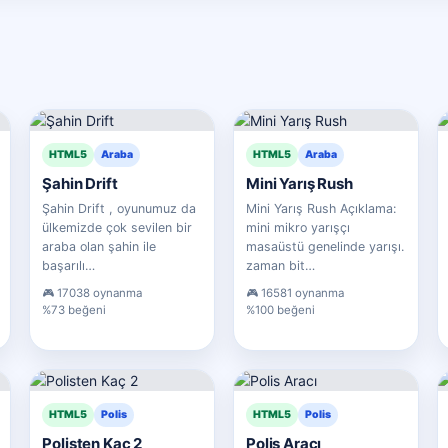
HTML5
Araba
HTML5
Araba
Şahin Drift
Mini Yarış Rush
Şahin Drift , oyunumuz da
Mini Yarış Rush Açıklama:
ülkemizde çok sevilen bir
mini mikro yarışçı
araba olan şahin ile
masaüstü genelinde yarışı.
başarılı…
zaman bit…
17038 oynanma
16581 oynanma
%73 beğeni
%100 beğeni
HTML5
Polis
HTML5
Polis
Polisten Kaç 2
Polis Aracı