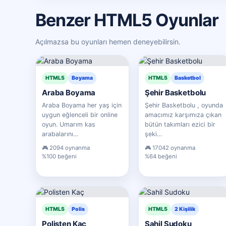
Benzer HTML5 Oyunlar
Açılmazsa bu oyunları hemen deneyebilirsin.
HTML5
Boyama
HTML5
Basketbol
Araba Boyama
Şehir Basketbolu
Araba Boyama her yaş için
Şehir Basketbolu , oyunda
uygun eğlenceli bir online
amacımız karşımıza çıkan
oyun. Umarım kas
bütün takımları ezici bir
arabalarını…
şeki…
2094 oynanma
17042 oynanma
%100 beğeni
%64 beğeni
HTML5
Polis
HTML5
2 Kişilik
Polisten Kaç
Sahil Sudoku