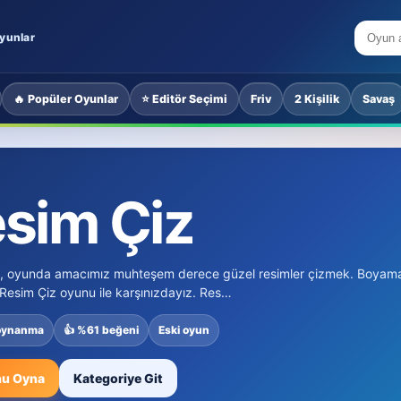
yunlar
🔥 Popüler Oyunlar
⭐ Editör Seçimi
Friv
2 Kişilik
Savaş
sim Çiz
 , oyunda amacımız muhteşem derece güzel resimler çizmek. Boyama o
Resim Çiz oyunu ile karşınızdayız. Res…
oynanma
👍 %61 beğeni
Eski oyun
u Oyna
Kategoriye Git