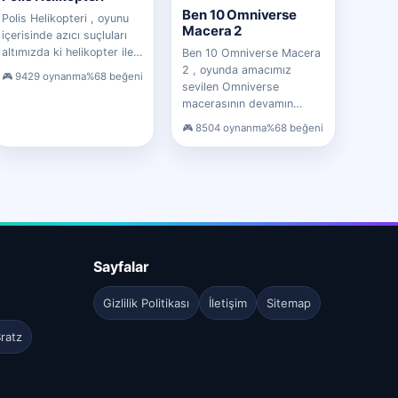
Ben 10 Omniverse
Polis Helikopteri , oyunu
Macera 2
içerisinde azıcı suçluları
altımızda ki helikopter ile…
Ben 10 Omniverse Macera
2 , oyunda amacımız
9429 oynanma
%68 beğeni
sevilen Omniverse
macerasının devamın…
8504 oynanma
%68 beğeni
Sayfalar
Gizlilik Politikası
İletişim
Sitemap
ratz