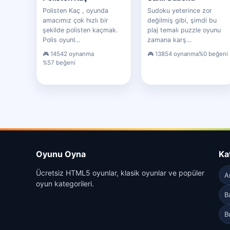
Polisten Kaç , oyunda
Sudoku yeterince zor
amacımız çok hızlı bir
değilmiş gibi, şimdi bu
şekilde polisten kaçmak.
plaj temalı puzzle oyunu
Polis oyunl…
zamana karş…
14542 oynanma
13854 oynanma
%0 beğeni
%57 beğeni
Oyunu Oyna
Ka
Ücretsiz HTML5 oyunlar, klasik oyunlar ve popüler
A
oyun kategorileri.
B
B