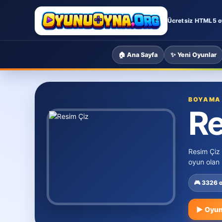
Ücretsiz HTML5 o
🏠 Ana Sayfa
✨ Yeni Oyunlar
BOYAMA
Re
Resim Çiz
oyun olan 
🎮 3326 
▶ Oyun