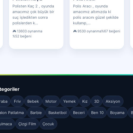
Polisten Kaç 2 , oyunda
Polis Aracı , oyunda
amacımız çok büyük bir
amacımız altımızda ki
suç işledikten sonra
polis aracını güzel şekilde
polislerden k…
kullanıp,…
13603 oynanma
9530 oynanma
%67 beğeni
%52 beğeni
tegoriler
raba
Friv
Bebek
Motor
Yemek
Kız
3D
Aksiyon
alon Patlatma
Barbie
Basketbol
Beceri
Ben 10
Boyama
B
ulmaca
Çizgi Film
Çocuk