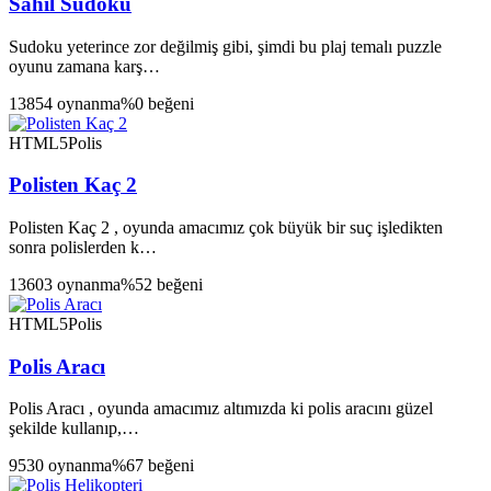
Sahil Sudoku
Sudoku yeterince zor değilmiş gibi, şimdi bu plaj temalı puzzle
oyunu zamana karş…
13854 oynanma
%0 beğeni
HTML5
Polis
Polisten Kaç 2
Polisten Kaç 2 , oyunda amacımız çok büyük bir suç işledikten
sonra polislerden k…
13603 oynanma
%52 beğeni
HTML5
Polis
Polis Aracı
Polis Aracı , oyunda amacımız altımızda ki polis aracını güzel
şekilde kullanıp,…
9530 oynanma
%67 beğeni