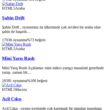
HTML5
Araba
Şahin Drift
Şahin Drift , oyunumuz da ülkemizde çok sevilen bir araba olan
şahin ile başarılı…
17038 oynanma
%73 beğeni
HTML5
Araba
Mini Yarış Rush
Mini Yarış Rush Açıklama: mini mikro yarışçı masaüstü genelinde
yarışı. zaman bit…
16581 oynanma
%100 beğeni
HTML5
Macera
Acil Çıkış
Acil Çıkış , oyunu içerisinde çok karmaşık bir alandan inanılmaz