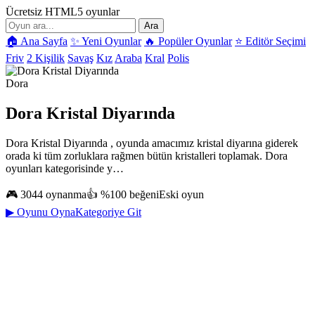
Ücretsiz HTML5 oyunlar
Ara
🏠 Ana Sayfa
✨ Yeni Oyunlar
🔥 Popüler Oyunlar
⭐ Editör Seçimi
Friv
2 Kişilik
Savaş
Kız
Araba
Kral
Polis
Dora
Dora Kristal Diyarında
Dora Kristal Diyarında , oyunda amacımız kristal diyarına giderek
orada ki tüm zorluklara rağmen bütün kristalleri toplamak. Dora
oyunları kategorisinde y…
🎮 3044 oynanma
👍 %100 beğeni
Eski oyun
▶ Oyunu Oyna
Kategoriye Git