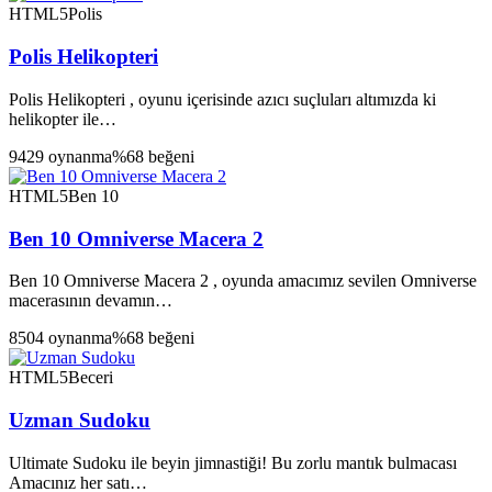
HTML5
Polis
Polis Helikopteri
Polis Helikopteri , oyunu içerisinde azıcı suçluları altımızda ki
helikopter ile…
9429 oynanma
%68 beğeni
HTML5
Ben 10
Ben 10 Omniverse Macera 2
Ben 10 Omniverse Macera 2 , oyunda amacımız sevilen Omniverse
macerasının devamın…
8504 oynanma
%68 beğeni
HTML5
Beceri
Uzman Sudoku
Ultimate Sudoku ile beyin jimnastiği! Bu zorlu mantık bulmacası
Amacınız her satı…