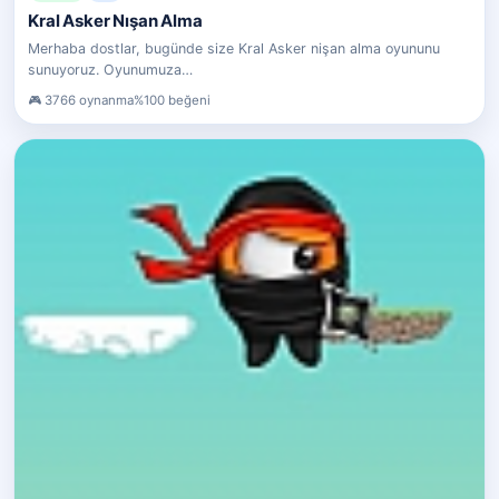
Kral Asker Nışan Alma
Merhaba dostlar, bugünde size Kral Asker nişan alma oyununu
sunuyoruz. Oyunumuza…
3766 oynanma
%100 beğeni