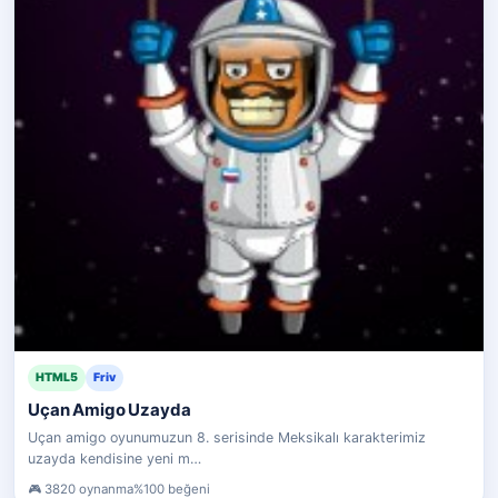
HTML5
Friv
Uçan Amigo Uzayda
Uçan amigo oyunumuzun 8. serisinde Meksikalı karakterimiz
uzayda kendisine yeni m…
3820 oynanma
%100 beğeni