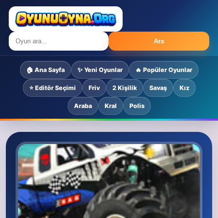
Ara
🏠 Ana Sayfa
✨ Yeni Oyunlar
🔥 Popüler Oyunlar
⭐ Editör Seçimi
Friv
2 Kişilik
Savaş
Kız
Araba
Kral
Polis