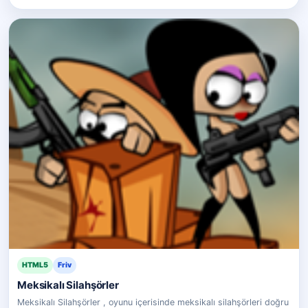
HTML5
Friv
Meksikalı Silahşörler
Meksikalı Silahşörler , oyunu içerisinde meksikalı silahşörleri doğru