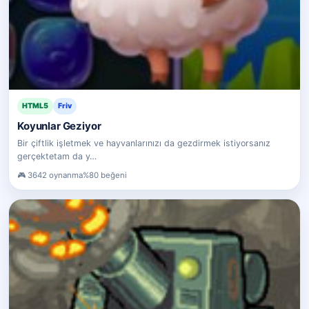
HTML5
Friv
Koyunlar Geziyor
Bir çiftlik işletmek ve hayvanlarınızı da gezdirmek istiyorsanız
gerçektetam da y…
3642 oynanma
%80 beğeni