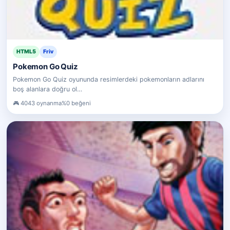
HTML5
Friv
Pokemon Go Quiz
Pokemon Go Quiz oyununda resimlerdeki pokemonların adlarını
boş alanlara doğru ol…
4043 oynanma
%0 beğeni