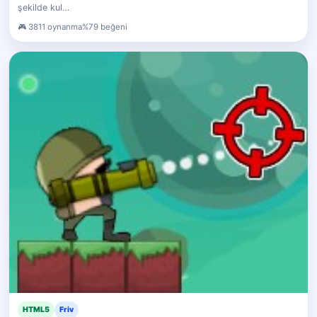
şekilde kul…
3811 oynanma
%79 beğeni
HTML5
Friv