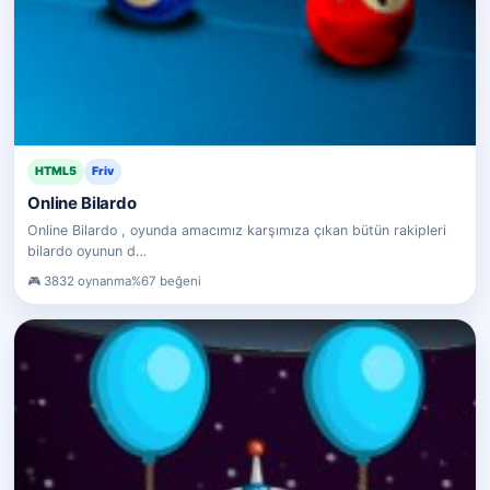
HTML5
Friv
Online Bilardo
Online Bilardo , oyunda amacımız karşımıza çıkan bütün rakipleri
bilardo oyunun d…
3832 oynanma
%67 beğeni