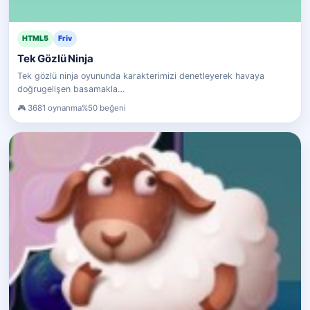
HTML5
Friv
Tek Gözlü Ninja
Tek gözlü ninja oyununda karakterimizi denetleyerek havaya
doğrugelişen basamakla…
3681 oynanma
%50 beğeni