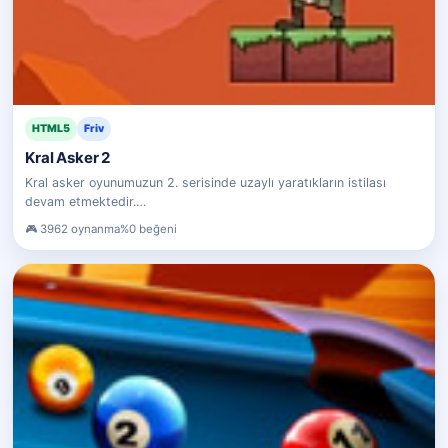
HTML5
Friv
Kral Asker 2
Kral asker oyunumuzun 2. serisinde uzaylı yaratıkların istilası
devam etmektedir.…
3962 oynanma
%0 beğeni