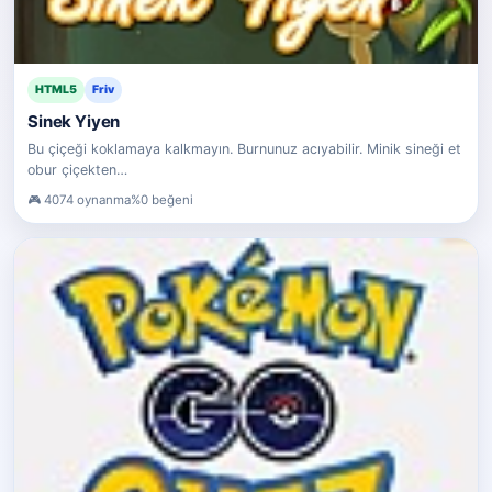
HTML5
Friv
Sinek Yiyen
Bu çiçeği koklamaya kalkmayın. Burnunuz acıyabilir. Minik sineği et
obur çiçekten…
4074 oynanma
%0 beğeni