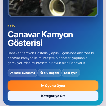
FRIV
Canavar Kamyon
Gösterisi
Canavar Kamyon Gösterisi , oyunu içerisinde altınızda ki
canavar kamyon ile muhteşem bir gösteri yapmanız
gerekiyor. Yine muhteşem bir oyun olan Canavar K…
🎮 4041 oynanma
👍 %0 beğeni
Eski oyun
▶ Oyunu Oyna
Kategoriye Git