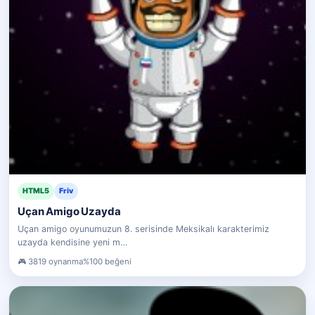
HTML5
Friv
Uçan Amigo Uzayda
Uçan amigo oyunumuzun 8. serisinde Meksikalı karakterimiz
uzayda kendisine yeni m…
3819 oynanma
%100 beğeni