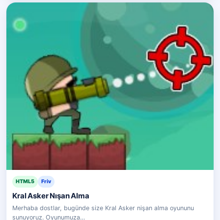
HTML5
Friv
Kral Asker Nışan Alma
Merhaba dostlar, bugünde size Kral Asker nişan alma oyununu
sunuyoruz. Oyunumuza…