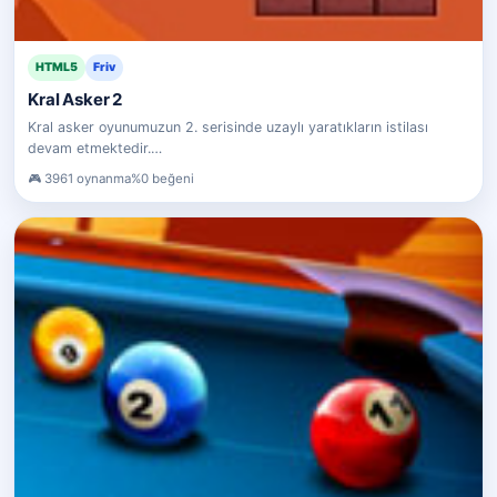
HTML5
Friv
Kral Asker 2
Kral asker oyunumuzun 2. serisinde uzaylı yaratıkların istilası
devam etmektedir.…
3961 oynanma
%0 beğeni