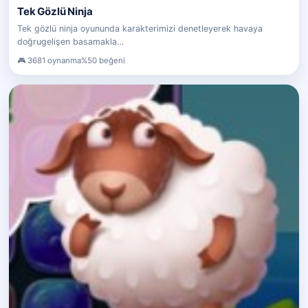
Tek Gözlü Ninja
Tek gözlü ninja oyununda karakterimizi denetleyerek havaya
doğrugelişen basamakla…
3681 oynanma
%50 beğeni