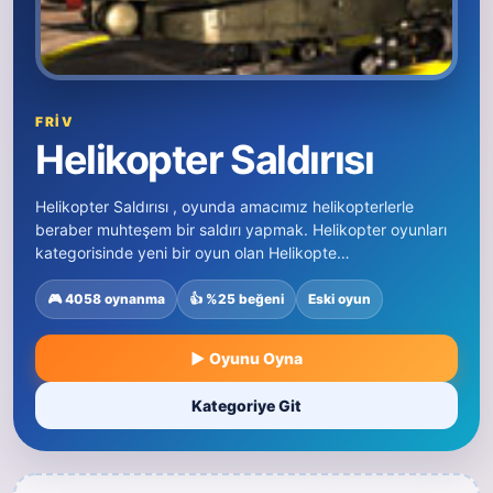
FRIV
Helikopter Saldırısı
Helikopter Saldırısı , oyunda amacımız helikopterlerle
beraber muhteşem bir saldırı yapmak. Helikopter oyunları
kategorisinde yeni bir oyun olan Helikopte…
🎮 4058 oynanma
👍 %25 beğeni
Eski oyun
▶ Oyunu Oyna
Kategoriye Git