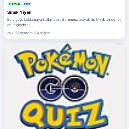
HTML5
Friv
Sinek Yiyen
Bu çiçeği koklamaya kalkmayın. Burnunuz acıyabilir. Minik sineği et
obur çiçekten…
4074 oynanma
%0 beğeni