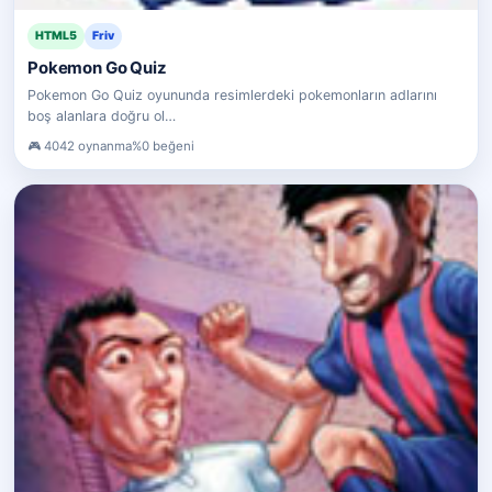
HTML5
Friv
Pokemon Go Quiz
Pokemon Go Quiz oyununda resimlerdeki pokemonların adlarını
boş alanlara doğru ol…
4042 oynanma
%0 beğeni