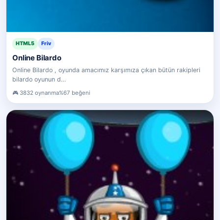
HTML5
Friv
Online Bilardo
Online Bilardo , oyunda amacımız karşımıza çıkan bütün rakipleri
bilardo oyunun d…
3832 oynanma
%67 beğeni