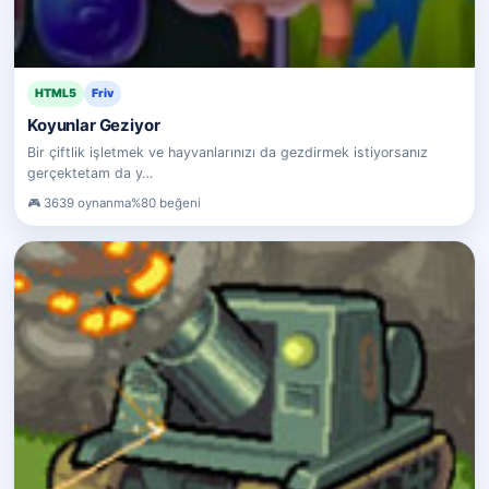
HTML5
Friv
Koyunlar Geziyor
Bir çiftlik işletmek ve hayvanlarınızı da gezdirmek istiyorsanız
gerçektetam da y…
3639 oynanma
%80 beğeni