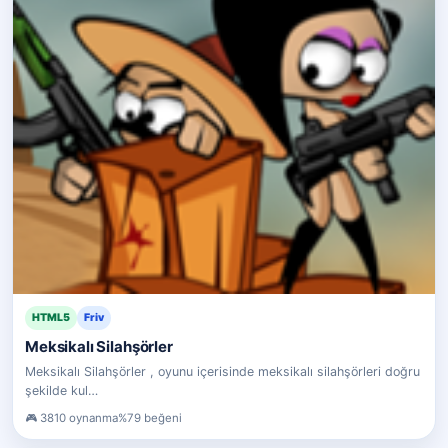
HTML5
Friv
Meksikalı Silahşörler
Meksikalı Silahşörler , oyunu içerisinde meksikalı silahşörleri doğru
şekilde kul…
3810 oynanma
%79 beğeni