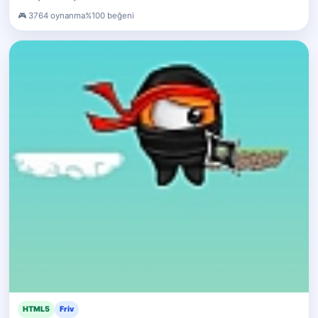
3764 oynanma
%100 beğeni
HTML5
Friv