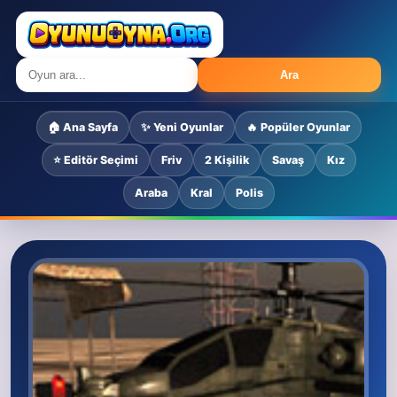
Ara
🏠 Ana Sayfa
✨ Yeni Oyunlar
🔥 Popüler Oyunlar
⭐ Editör Seçimi
Friv
2 Kişilik
Savaş
Kız
Araba
Kral
Polis