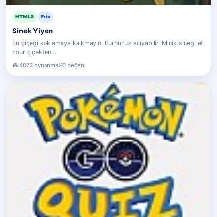
HTML5
Friv
Sinek Yiyen
Bu çiçeği koklamaya kalkmayın. Burnunuz acıyabilir. Minik sineği et
obur çiçekten…
4073 oynanma
%0 beğeni