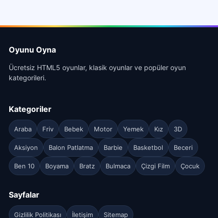
Oyunu Oyna
Ücretsiz HTML5 oyunlar, klasik oyunlar ve popüler oyun
kategorileri.
Kategoriler
Araba
Friv
Bebek
Motor
Yemek
Kız
3D
Aksiyon
Balon Patlatma
Barbie
Basketbol
Beceri
Ben 10
Boyama
Bratz
Bulmaca
Çizgi Film
Çocuk
Sayfalar
Gizlilik Politikası
İletişim
Sitemap