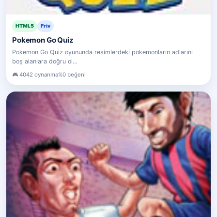
HTML5
Friv
Pokemon Go Quiz
Pokemon Go Quiz oyununda resimlerdeki pokemonların adlarını
boş alanlara doğru ol…
4042 oynanma
%0 beğeni