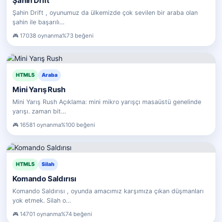
Şahin Drift
Şahin Drift , oyunumuz da ülkemizde çok sevilen bir araba olan
şahin ile başarılı…
17038 oynanma
%73 beğeni
HTML5
Araba
Mini Yarış Rush
Mini Yarış Rush Açıklama: mini mikro yarışçı masaüstü genelinde
yarışı. zaman bit…
16581 oynanma
%100 beğeni
HTML5
Silah
Komando Saldırısı
Komando Saldırısı , oyunda amacımız karşımıza çıkan düşmanları
yok etmek. Silah o…
14701 oynanma
%74 beğeni