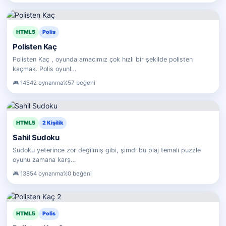
HTML5
Polis
Polisten Kaç
Polisten Kaç , oyunda amacımız çok hızlı bir şekilde polisten
kaçmak. Polis oyunl…
14542 oynanma
%57 beğeni
HTML5
2 Kişilik
Sahil Sudoku
Sudoku yeterince zor değilmiş gibi, şimdi bu plaj temalı puzzle
oyunu zamana karş…
13854 oynanma
%0 beğeni
HTML5
Polis