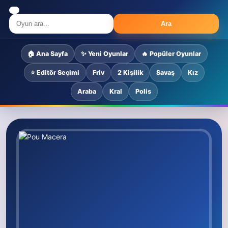
Ara
🏠 Ana Sayfa
✨ Yeni Oyunlar
🔥 Popüler Oyunlar
⭐ Editör Seçimi
Friv
2 Kişilik
Savaş
Kız
Araba
Kral
Polis