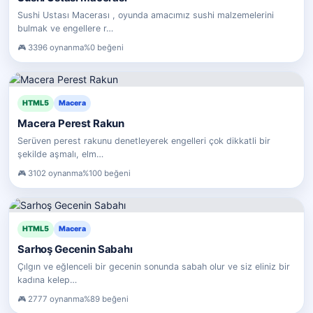
Sushi Ustası Macerası , oyunda amacımız sushi malzemelerini
bulmak ve engellere r…
3396 oynanma
%0 beğeni
HTML5
Macera
Macera Perest Rakun
Serüven perest rakunu denetleyerek engelleri çok dikkatli bir
şekilde aşmalı, elm…
3102 oynanma
%100 beğeni
HTML5
Macera
Sarhoş Gecenin Sabahı
Çılgın ve eğlenceli bir gecenin sonunda sabah olur ve siz eliniz bir
kadına kelep…
2777 oynanma
%89 beğeni