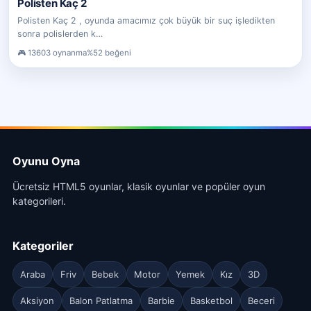
Polisten Kaç 2
Polisten Kaç 2 , oyunda amacımız çok büyük bir suç işledikten
sonra polislerden k…
13603 oynanma
%52 beğeni
Oyunu Oyna
Ücretsiz HTML5 oyunlar, klasik oyunlar ve popüler oyun
kategorileri.
Kategoriler
Araba
Friv
Bebek
Motor
Yemek
Kız
3D
Aksiyon
Balon Patlatma
Barbie
Basketbol
Beceri