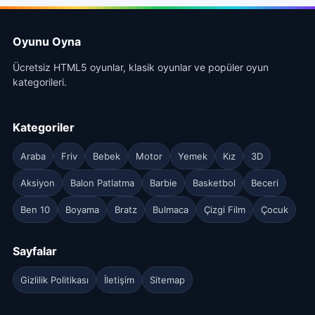
Oyunu Oyna
Ücretsiz HTML5 oyunlar, klasik oyunlar ve popüler oyun
kategorileri.
Kategoriler
Araba
Friv
Bebek
Motor
Yemek
Kız
3D
Aksiyon
Balon Patlatma
Barbie
Basketbol
Beceri
Ben 10
Boyama
Bratz
Bulmaca
Çizgi Film
Çocuk
Sayfalar
Gizlilik Politikası
İletişim
Sitemap