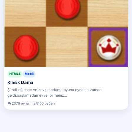
HTML5
Mobil
Klasik Dama
Şimdi eğlence ve zevkle adama oyunu oynama zamanı
geldi.başlamadan evvel bilmeniz…
2079 oynanma
%100 beğeni