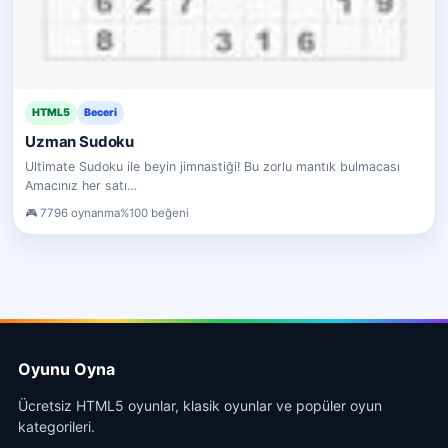
HTML5
Beceri
Uzman Sudoku
Ultimate Sudoku ile beyin jimnastiği! Bu zorlu mantık bulmacası
Amacınız her satı…
7796 oynanma
%100 beğeni
Oyunu Oyna
Ücretsiz HTML5 oyunlar, klasik oyunlar ve popüler oyun
kategorileri.