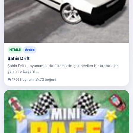
HTML5
Araba
Şahin Drift
Şahin Drift , oyunumuz da ülkemizde çok sevilen bir araba olan
şahin ile başarılı…
17038 oynanma
%73 beğeni