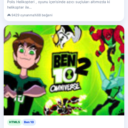
Polis Helikopteri , oyunu içerisinde azıcı suçluları altımızda ki
helikopter ile…
9429 oynanma
%68 beğeni
HTML5
Ben 10