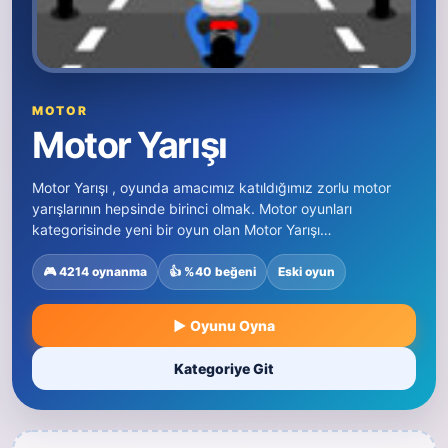
MOTOR
Motor Yarışı
Motor Yarışı , oyunda amacımız katıldığımız zorlu motor
yarışlarının hepsinde birinci olmak. Motor oyunları
kategorisinde yeni bir oyun olan Motor Yarışı…
🎮 4214 oynanma
👍 %40 beğeni
Eski oyun
▶ Oyunu Oyna
Kategoriye Git