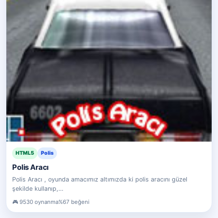
HTML5
Polis
Polis Aracı
Polis Aracı , oyunda amacımız altımızda ki polis aracını güzel
şekilde kullanıp,…
9530 oynanma
%67 beğeni