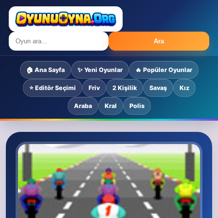
Ara
🏠 Ana Sayfa
✨ Yeni Oyunlar
🔥 Popüler Oyunlar
⭐ Editör Seçimi
Friv
2 Kişilik
Savaş
Kız
Araba
Kral
Polis