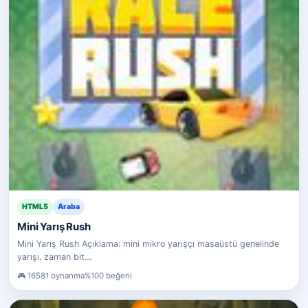
HTML5
Araba
Mini Yarış Rush
Mini Yarış Rush Açıklama: mini mikro yarışçı masaüstü genelinde
yarışı. zaman bit…
16581 oynanma
%100 beğeni