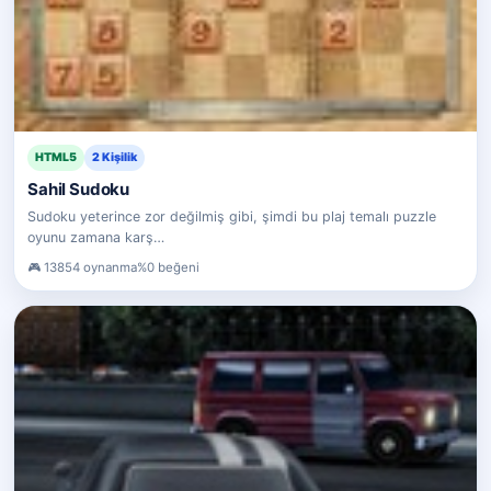
HTML5
2 Kişilik
Sahil Sudoku
Sudoku yeterince zor değilmiş gibi, şimdi bu plaj temalı puzzle
oyunu zamana karş…
13854 oynanma
%0 beğeni