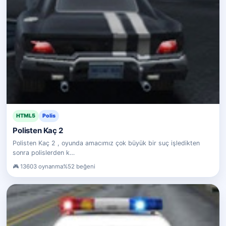
HTML5
Polis
Polisten Kaç 2
Polisten Kaç 2 , oyunda amacımız çok büyük bir suç işledikten
sonra polislerden k…
13603 oynanma
%52 beğeni