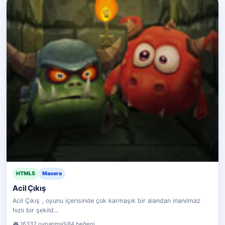
HTML5
Macera
Acil Çıkış
Acil Çıkış , oyunu içerisinde çok karmaşık bir alandan inanılmaz
hızlı bir şekild…
16332 oynanma
%84 beğeni