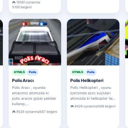
16581 oynanma
%100 beğeni
HTML5
Polis
HTML5
Polis
Polis Aracı
Polis Helikopteri
Polis Aracı , oyunda
Polis Helikopteri , oyunu
amacımız altımızda ki
içerisinde azıcı suçluları
polis aracını güzel şekilde
altımızda ki helikopter ile…
kullanıp,…
9429 oynanma
%68 beğeni
9529 oynanma
%67 beğeni