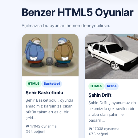
Benzer HTML5 Oyunlar
Açılmazsa bu oyunları hemen deneyebilirsin.
HTML5
Basketbol
HTML5
Araba
Şehir Basketbolu
Şahin Drift
Şehir Basketbolu , oyunda
Şahin Drift , oyunumuz da
amacımız karşımıza çıkan
ülkemizde çok sevilen bir
bütün takımları ezici bir
araba olan şahin ile
şeki…
başarılı…
17042 oynanma
17038 oynanma
%64 beğeni
%73 beğeni