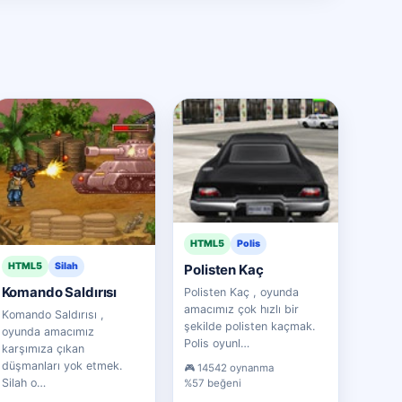
HTML5
Polis
HTML5
Silah
Polisten Kaç
Komando Saldırısı
Polisten Kaç , oyunda
amacımız çok hızlı bir
Komando Saldırısı ,
şekilde polisten kaçmak.
oyunda amacımız
Polis oyunl…
karşımıza çıkan
düşmanları yok etmek.
14542 oynanma
Silah o…
%57 beğeni