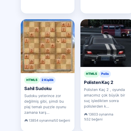
HTML5
Polis
HTML5
2 Kişilik
Polisten Kaç 2
Sahil Sudoku
Polisten Kaç 2 , oyunda
amacımız çok büyük bir
Sudoku yeterince zor
suç işledikten sonra
değilmiş gibi, şimdi bu
polislerden k…
plaj temalı puzzle oyunu
zamana karş…
13603 oynanma
%52 beğeni
13854 oynanma
%0 beğeni