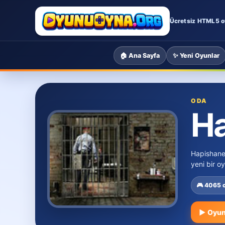
Ücretsiz HTML5 o
🏠 Ana Sayfa
✨ Yeni Oyunlar
ODA
H
Hapishane 
yeni bir o
🎮 4065
▶ Oyun