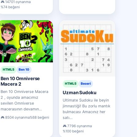
14701 oynanma
%74 beğeni
HTML5
Ben 10
Ben 10 Omniverse
Macera 2
HTML5
Beceri
Ben 10 Omniverse Macera
Uzman Sudoku
2 , oyunda amacımız
Ultimate Sudoku ile beyin
sevilen Omniverse
jimnastiği! Bu zorlu mantık
macerasının devamın…
bulmacası Amacınız her
satı…
8504 oynanma
%68 beğeni
7796 oynanma
%100 beğeni