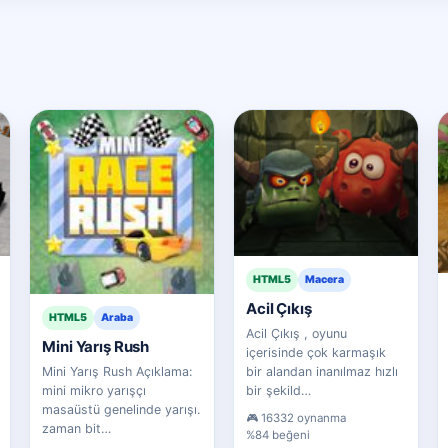
HTML5
Macera
Acil Çıkış
HTML5
Araba
Acil Çıkış , oyunu
Mini Yarış Rush
içerisinde çok karmaşık
Mini Yarış Rush Açıklama:
bir alandan inanılmaz hızlı
mini mikro yarışçı
bir şekild…
masaüstü genelinde yarışı.
16332 oynanma
zaman bit…
%84 beğeni