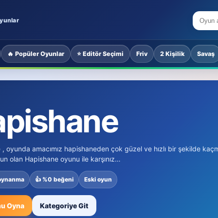
yunlar
🔥 Popüler Oyunlar
⭐ Editör Seçimi
Friv
2 Kişilik
Savaş
apishane
, oyunda amacımız hapishaneden çok güzel ve hızlı bir şekilde kaç
yun olan Hapishane oyunu ile karşınız…
 oynanma
👍 %0 beğeni
Eski oyun
u Oyna
Kategoriye Git