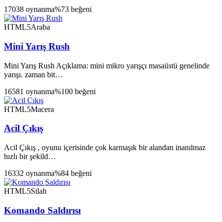
17038 oynanma
%73 beğeni
HTML5
Araba
Mini Yarış Rush
Mini Yarış Rush Açıklama: mini mikro yarışçı masaüstü genelinde
yarışı. zaman bit…
16581 oynanma
%100 beğeni
HTML5
Macera
Acil Çıkış
Acil Çıkış , oyunu içerisinde çok karmaşık bir alandan inanılmaz
hızlı bir şekild…
16332 oynanma
%84 beğeni
HTML5
Silah
Komando Saldırısı