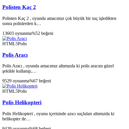
Polisten Kaç 2
Polisten Kaç 2 , oyunda amacımız çok büyük bir suç işledikten
sonra polislerden k…
13603 oynanma
%52 beğeni
HTML5
Polis
Polis Aracı
Polis Aracı , oyunda amacımız altımızda ki polis aracını güzel
şekilde kullanıp,…
9529 oynanma
%67 beğeni
HTML5
Polis
Polis Helikopteri
Polis Helikopteri , oyunu içerisinde azıcı suçluları altımızda ki
helikopter ile…
9429 oynanma
%68 beğeni