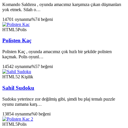
Komando Saldırısı , oyunda amacımız karşımıza çıkan düşmanları
yok etmek. Silah o…
14701 oynanma
%74 beğeni
HTML5
Polis
Polisten Kaç
Polisten Kaç , oyunda amacımız çok hızlı bir şekilde polisten
kaçmak. Polis oyunl…
14542 oynanma
%57 beğeni
HTML5
2 Kişilik
Sahil Sudoku
Sudoku yeterince zor değilmiş gibi, şimdi bu plaj temalı puzzle
oyunu zamana karş…
13854 oynanma
%0 beğeni
HTML5
Polis