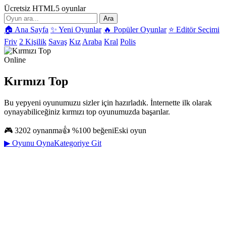
Ücretsiz HTML5 oyunlar
Ara
🏠 Ana Sayfa
✨ Yeni Oyunlar
🔥 Popüler Oyunlar
⭐ Editör Seçimi
Friv
2 Kişilik
Savaş
Kız
Araba
Kral
Polis
Online
Kırmızı Top
Bu yepyeni oyunumuzu sizler için hazırladık. İnternette ilk olarak
oynayabiliceğiniz kırmızı top oyunumuzda başarılar.
🎮 3202 oynanma
👍 %100 beğeni
Eski oyun
▶ Oyunu Oyna
Kategoriye Git