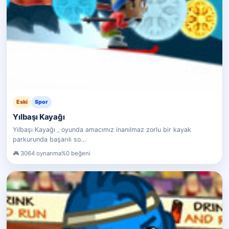
Eski
Spor
Yılbaşı Kayağı
Yılbaşı Kayağı , oyunda amacımız inanılmaz zorlu bir kayak
parkurunda başarılı so…
3064 oynanma
%0 beğeni