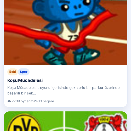
Eski
Spor
Koşu Mücadelesi
Koşu Mücadelesi , oyunu içerisinde çok zorlu bir parkur üzerinde
başarılı bir şek…
2709 oynanma
%33 beğeni