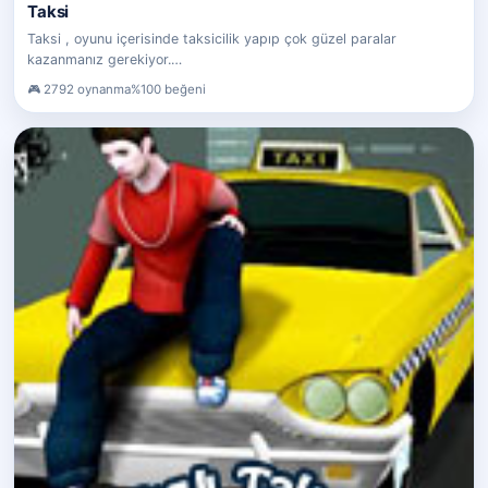
Taksi
Taksi , oyunu içerisinde taksicilik yapıp çok güzel paralar
kazanmanız gerekiyor.…
2792 oynanma
%100 beğeni