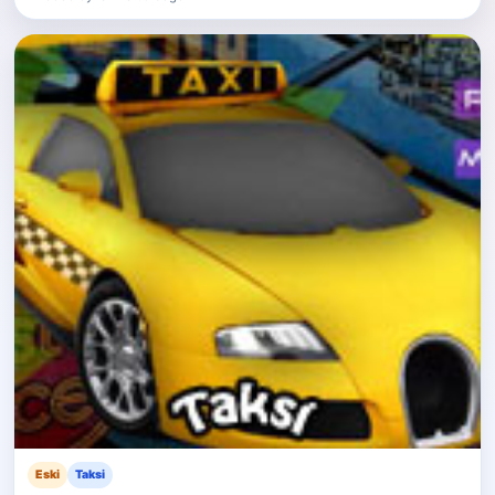
Eski
Taksi