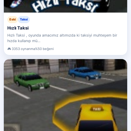
Eski
Taksi
Hızlı Taksi
Hızlı Taksi , oyunda amacımız altımızda ki taksiyi muhteşem bir
hızda kullanıp mü…
3353 oynanma
%50 beğeni