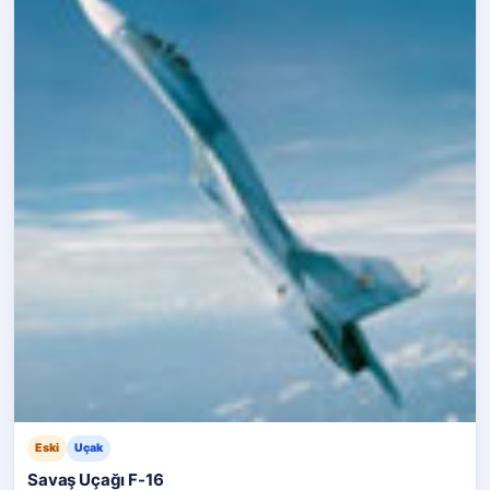
Eski
Uçak
Savaş Uçağı F-16