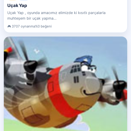
Uçak Yap
Uçak Yap , oyunda amacımız elimizde ki kısıtlı parçalarla
muhteşem bir uçak yapma…
3707 oynanma
%0 beğeni