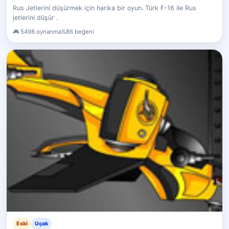
Rus Jetlerini düşürmek için harika bir oyun. Türk F-16 ile Rus
jetlerini düşür .
5498 oynanma
%86 beğeni
Eski
Uçak