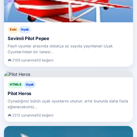
Eski
Uçak
Sevimli Pilot Pepee
Flash oyunlar arasında oldukça az sayıda yayınlanan Uçak
Oyunları‘ndan bir tanesi…
2159 oynanma
%0 beğeni
HTML5
Uçak
Pilot Heros
Oynadığınız bütün uçak oyunlarını unutun. artık bununla daha fazla
eğleneceksiniz…
2212 oynanma
%0 beğeni