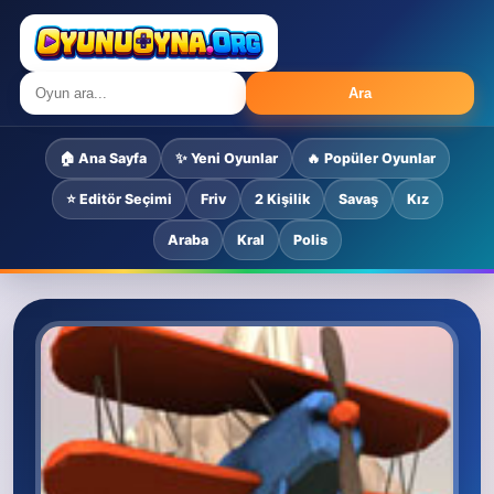
Ara
🏠 Ana Sayfa
✨ Yeni Oyunlar
🔥 Popüler Oyunlar
⭐ Editör Seçimi
Friv
2 Kişilik
Savaş
Kız
Araba
Kral
Polis