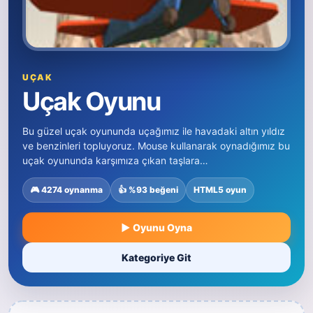
UÇAK
Uçak Oyunu
Bu güzel uçak oyununda uçağımız ile havadaki altın yıldız
ve benzinleri topluyoruz. Mouse kullanarak oynadığımız bu
uçak oyununda karşımıza çıkan taşlara…
🎮 4274 oynanma
👍 %93 beğeni
HTML5 oyun
▶ Oyunu Oyna
Kategoriye Git