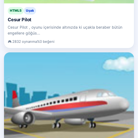
HTML5
Uçak
Cesur Pilot
Cesur Pilot , oyunu içerisinde altınızda ki uçakla beraber bütün
engellere göğüs…
2832 oynanma
%0 beğeni