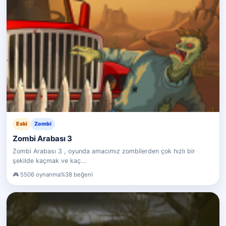
Eski
Zombi
Zombi Arabası 3
Zombi Arabası 3 , oyunda amacımız zombilerden çok hızlı bir
şekilde kaçmak ve kaç…
5506 oynanma
%38 beğeni