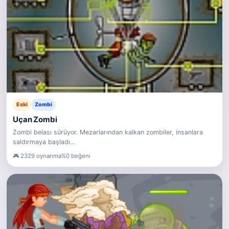
Eski
Zombi
Uçan Zombi
Zombi belası sürüyor. Mezarlarından kalkan zombiler, insanlara
saldırmaya başladı…
2329 oynanma
%0 beğeni