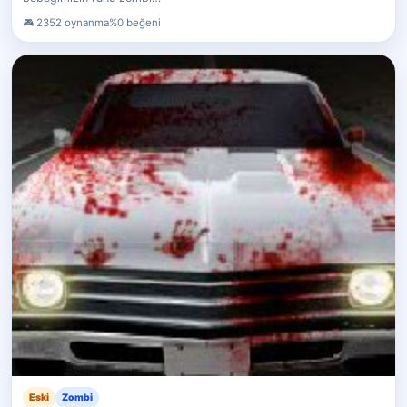
2352 oynanma
%0 beğeni
Eski
Zombi