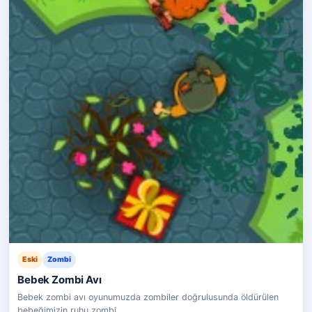
Eski
Zombi
Bebek Zombi Avı
Bebek zombi avı oyunumuzda zombiler doğrulusunda öldürülen
bebeğimizin ruhu zombi…