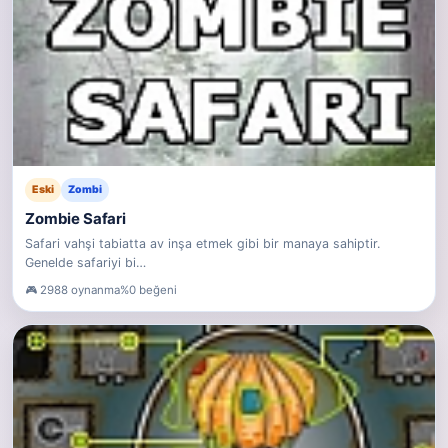
Eski
Zombi
Zombie Safari
Safari vahşi tabiatta av inşa etmek gibi bir manaya sahiptir.
Genelde safariyi bi…
2988 oynanma
%0 beğeni