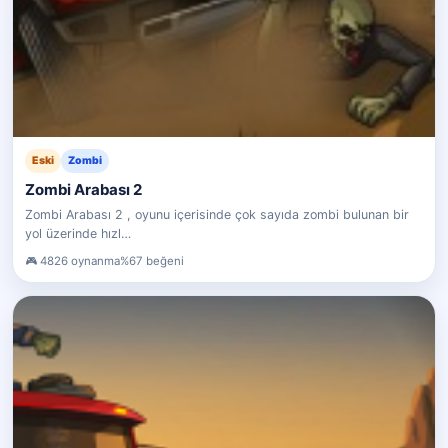
Eski
Zombi
Zombi Arabası 2
Zombi Arabası 2 , oyunu içerisinde çok sayıda zombi bulunan bir
yol üzerinde hızl…
4826 oynanma
%67 beğeni