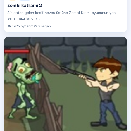
zombi katliamı 2
Sizlerden gelen kesif heves üstüne Zombi Kırımı oyununun yeni
serisi hazırlandı v…
2925 oynanma
%0 beğeni