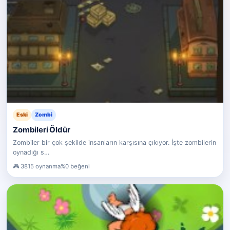
Eski
Zombi
Zombileri Öldür
Zombiler bir çok şekilde insanların karşısına çıkıyor. İşte zombilerin
oynadığı s…
3815 oynanma
%0 beğeni