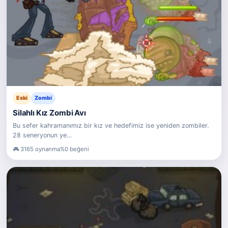
Eski
Zombi
Silahlı Kız Zombi Avı
Bu sefer kahramanımız bir kız ve hedefimiz ise yeniden zombiler.
28 seneryonun ye…
3165 oynanma
%0 beğeni