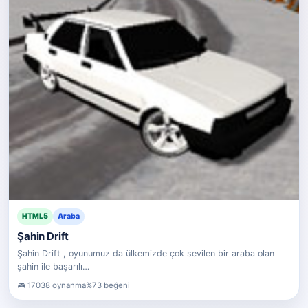
HTML5
Araba
Şahin Drift
Şahin Drift , oyunumuz da ülkemizde çok sevilen bir araba olan
şahin ile başarılı…
17038 oynanma
%73 beğeni