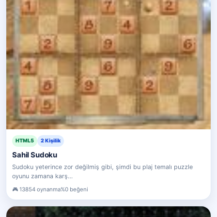
HTML5
2 Kişilik
Sahil Sudoku
Sudoku yeterince zor değilmiş gibi, şimdi bu plaj temalı puzzle
oyunu zamana karş…
13854 oynanma
%0 beğeni