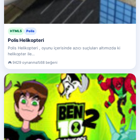
HTML5
Polis
Polis Helikopteri
Polis Helikopteri , oyunu içerisinde azıcı suçluları altımızda ki
helikopter ile…
9429 oynanma
%68 beğeni