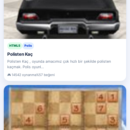
HTML5
Polis
Polisten Kaç
Polisten Kaç , oyunda amacımız çok hızlı bir şekilde polisten
kaçmak. Polis oyunl…
14542 oynanma
%57 beğeni