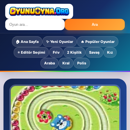
Ara
🏠 Ana Sayfa
✨ Yeni Oyunlar
🔥 Popüler Oyunlar
⭐ Editör Seçimi
Friv
2 Kişilik
Savaş
Kız
Araba
Kral
Polis