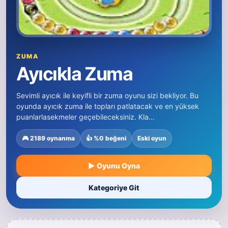
ZUMA
Ayıcıkla Zuma
Sevimli ayıcık ile keyifli bir zuma oyunu sizi bekliyor. Bu
oyunda ayıcık zuma ile topları patlatacak ve en yüksek
puanlarlasekmeler geçebileceksiniz. Kla…
🎮 2189 oynanma
👍 %0 beğeni
Eski oyun
▶ Oyunu Oyna
Kategoriye Git