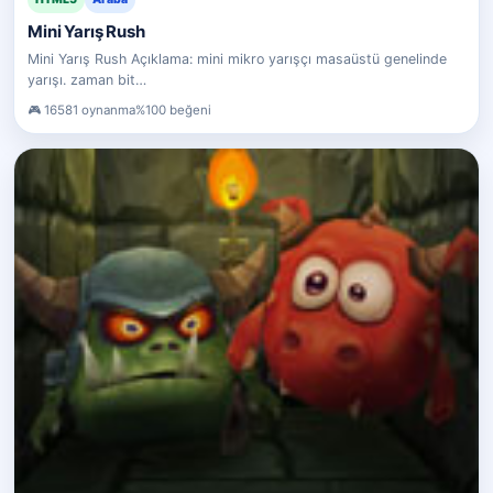
Mini Yarış Rush
Mini Yarış Rush Açıklama: mini mikro yarışçı masaüstü genelinde
yarışı. zaman bit…
16581 oynanma
%100 beğeni