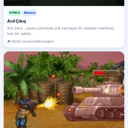
HTML5
Macera
Acil Çıkış
Acil Çıkış , oyunu içerisinde çok karmaşık bir alandan inanılmaz
hızlı bir şekild…
16332 oynanma
%84 beğeni