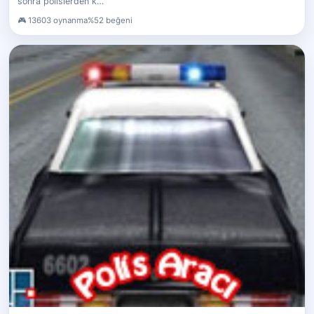
sonra polislerden k…
13603 oynanma
%52 beğeni