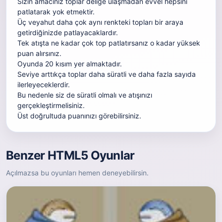
Sizin amacınız toplar deliğe ulaşmadan
evvel
hepsini
patlatarak yok etmektir.
Üç
veyahut
daha çok
aynı renkteki topları bir araya
getirdiğinizde patlayacaklardır.
Tek atışta ne kadar
çok
top patlatırsanız o kadar yüksek
puan alırsınız.
Oyunda 20
kısım
yer almaktadır
.
Seviye arttıkça toplar
daha süratli
ve
daha fazla
sayıda
ilerleyeceklerdir.
Bu nedenle siz de
süratli
olmalı ve atışınızı
gerçekleştirmelisiniz.
Üst
doğrultuda
puanınızı görebilirsiniz.
Benzer HTML5 Oyunlar
Açılmazsa bu oyunları hemen deneyebilirsin.