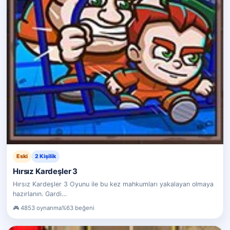
Eski
2 Kişilik
Hırsız Kardeşler 3
Hırsız Kardeşler 3 Oyunu ile bu kez mahkumları yakalayan olmaya
hazırlanın. Gardi…
4853 oynanma
%63 beğeni