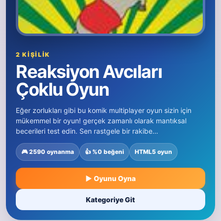
2 KIŞILIK
Reaksiyon Avcıları
Çoklu Oyun
Eğer zorlukları gibi bu komik multiplayer oyun sizin için
mükemmel bir oyun! gerçek zamanlı olarak mantıksal
becerileri test edin. Sen rastgele bir rakibe…
🎮 2590 oynanma
👍 %0 beğeni
HTML5 oyun
▶ Oyunu Oyna
Kategoriye Git