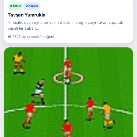
HTML5
2 Kişilik
Tavşan Yumrukla
İki kişilik oyun oyna en yakın dostun ile eğlenceyi tavan yaparak
yaşa!Her sabah…
2827 oynanma
%0 beğeni