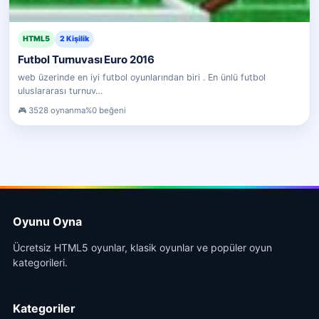
HTML5
2 Kişilik
Futbol Turnuvası Euro 2016
web üzerinde en iyi futbol oyunlarından biri . En ünlü futbol
uluslararası turnuv…
3528 oynanma
%0 beğeni
Oyunu Oyna
Ücretsiz HTML5 oyunlar, klasik oyunlar ve popüler oyun
kategorileri.
Kategoriler