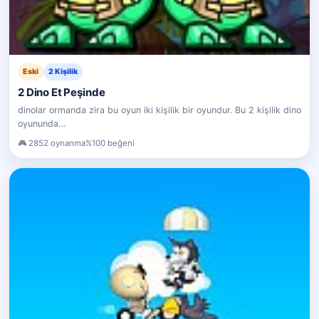
Eski
2 Kişilik
2 Dino Et Peşinde
dinolar ormanda zira bu oyun iki kişilik bir oyundur. Bu 2 kişilik dino
oyununda…
2852 oynanma
%100 beğeni