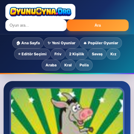
Ara
🏠 Ana Sayfa
✨ Yeni Oyunlar
🔥 Popüler Oyunlar
⭐ Editör Seçimi
Friv
2 Kişilik
Savaş
Kız
Araba
Kral
Polis