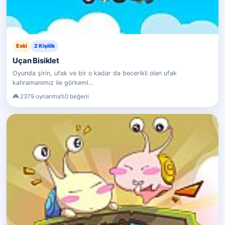
Eski
2 Kişilik
Uçan Bisiklet
Oyunda şirin, ufak ve bir o kadar da becerikli olan ufak
kahramanımız ile görkeml…
2379 oynanma
%0 beğeni