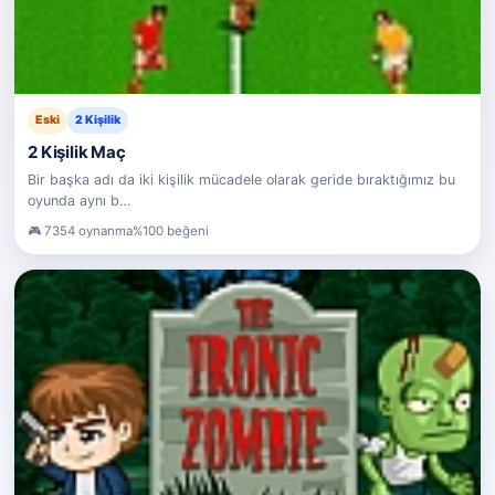
Eski
2 Kişilik
2 Kişilik Maç
Bir başka adı da iki kişilik mücadele olarak geride bıraktığımız bu
oyunda aynı b…
7354 oynanma
%100 beğeni