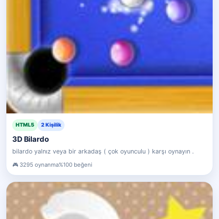
HTML5
2 Kişilik
3D Bilardo
bilardo yalnız veya bir arkadaş ( çok oyunculu ) karşı oynayın .
3295 oynanma
%100 beğeni