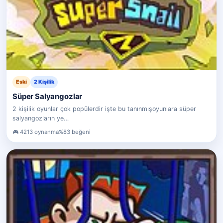
Eski
2 Kişilik
Süper Salyangozlar
2 kişilik oyunlar çok popülerdir işte bu tanınmışoyunlara süper
salyangozların ye…
4213 oynanma
%83 beğeni