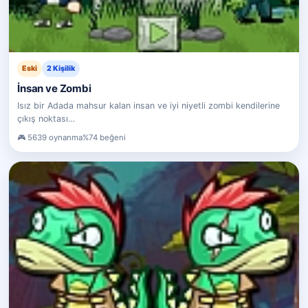
Eski
2 Kişilik
İnsan ve Zombi
Isız bir Adada mahsur kalan insan ve iyi niyetli zombi kendilerine
çıkış noktası…
5639 oynanma
%74 beğeni