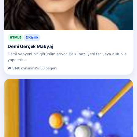
HTML5
2 Kişilik
Demi Gerçek Makyaj
Demi yepyeni bir görünüm arıyor. Belki bazı yeni far veya allık hile
yapacak ...
3140 oynanma
%100 beğeni