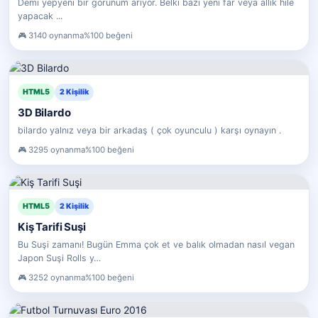
Demi yepyeni bir görünüm arıyor. Belki bazı yeni far veya allık hile
yapacak ...
3140 oynanma
%100 beğeni
HTML5
2 Kişilik
3D Bilardo
bilardo yalnız veya bir arkadaş ( çok oyunculu ) karşı oynayın .
3295 oynanma
%100 beğeni
HTML5
2 Kişilik
Kiş Tarifi Suşi
Bu Suşi zamanı! Bugün Emma çok et ve balık olmadan nasıl vegan
Japon Suşi Rolls y…
3252 oynanma
%100 beğeni