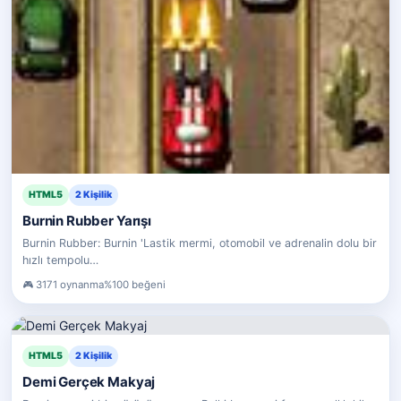
HTML5
2 Kişilik
Burnin Rubber Yarışı
Burnin Rubber: Burnin 'Lastik mermi, otomobil ve adrenalin dolu bir
hızlı tempolu…
3171 oynanma
%100 beğeni
HTML5
2 Kişilik
Demi Gerçek Makyaj