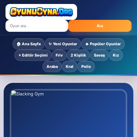
Ara
🏠 Ana Sayfa
✨ Yeni Oyunlar
🔥 Popüler Oyunlar
⭐ Editör Seçimi
Friv
2 Kişilik
Savaş
Kız
Araba
Kral
Polis