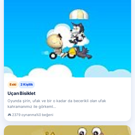
Eski
2 Kişilik
Uçan Bisiklet
Oyunda şirin, ufak ve bir o kadar da becerikli olan ufak
kahramanımız ile görkeml…
2379 oynanma
%0 beğeni