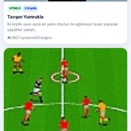
HTML5
2 Kişilik
Tavşan Yumrukla
İki kişilik oyun oyna en yakın dostun ile eğlenceyi tavan yaparak
yaşa!Her sabah…
2827 oynanma
%0 beğeni