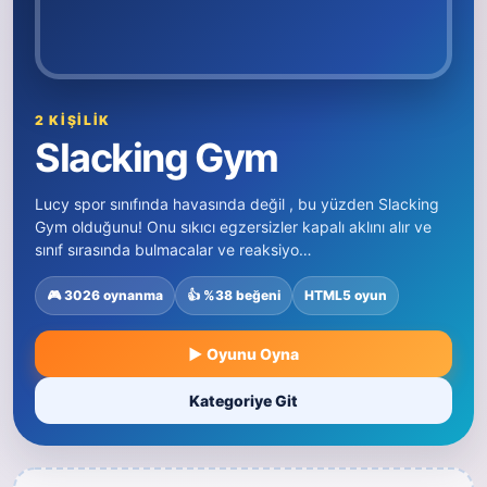
2 KIŞILIK
Slacking Gym
Lucy spor sınıfında havasında değil , bu yüzden Slacking
Gym olduğunu! Onu sıkıcı egzersizler kapalı aklını alır ve
sınıf sırasında bulmacalar ve reaksiyo…
🎮 3026 oynanma
👍 %38 beğeni
HTML5 oyun
▶ Oyunu Oyna
Kategoriye Git