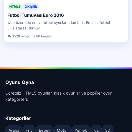
HTML5
2 Kişilik
Futbol Turnuvası Euro 2016
web üzerinde en iyi futbol oyunlarından biri . En ünlü futbol
uluslararası turnuv…
3528 oynanma
%0 beğeni
Oyunu Oyna
Ücretsiz HTML5 oyunlar, klasik oyunlar ve popüler oyun
kategorileri.
Kategoriler
Araba
Friv
Bebek
Motor
Yemek
Kız
3D