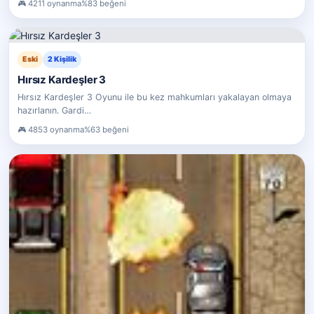
4211 oynanma
%83 beğeni
Eski
2 Kişilik
Hırsız Kardeşler 3
Hırsız Kardeşler 3 Oyunu ile bu kez mahkumları yakalayan olmaya
hazırlanın. Gardi…
4853 oynanma
%63 beğeni