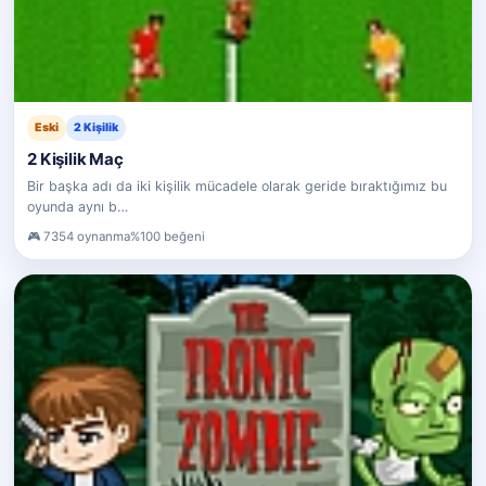
Eski
2 Kişilik
2 Kişilik Maç
Bir başka adı da iki kişilik mücadele olarak geride bıraktığımız bu
oyunda aynı b…
7354 oynanma
%100 beğeni