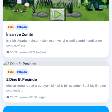
Eski
2 Kişilik
İnsan ve Zombi
Isız bir Adada mahsur kalan insan ve iyi niyetli zombi kendilerine
çıkış noktası…
5639 oynanma
%74 beğeni
Eski
2 Kişilik
2 Dino Et Peşinde
dinolar ormanda zira bu oyun iki kişilik bir oyundur. Bu 2 kişilik dino
oyununda…
2852 oynanma
%100 beğeni