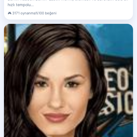
hızlı tempolu…
3171 oynanma
%100 beğeni