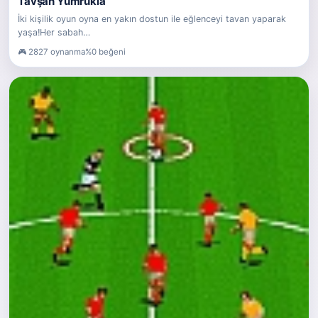
Tavşan Yumrukla
İki kişilik oyun oyna en yakın dostun ile eğlenceyi tavan yaparak
yaşa!Her sabah…
2827 oynanma
%0 beğeni