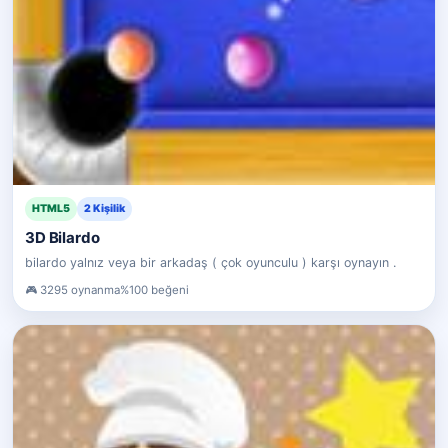
HTML5
2 Kişilik
3D Bilardo
bilardo yalnız veya bir arkadaş ( çok oyunculu ) karşı oynayın .
3295 oynanma
%100 beğeni