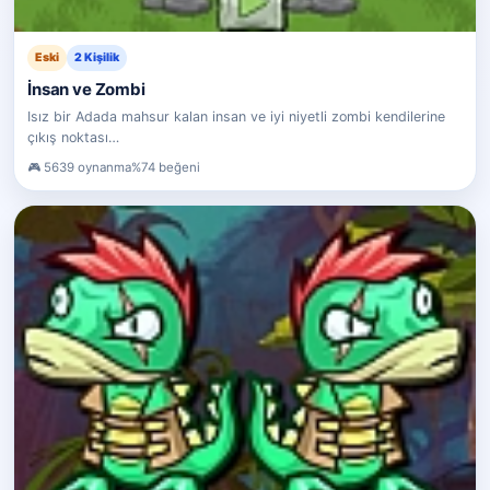
Eski
2 Kişilik
İnsan ve Zombi
Isız bir Adada mahsur kalan insan ve iyi niyetli zombi kendilerine
çıkış noktası…
5639 oynanma
%74 beğeni