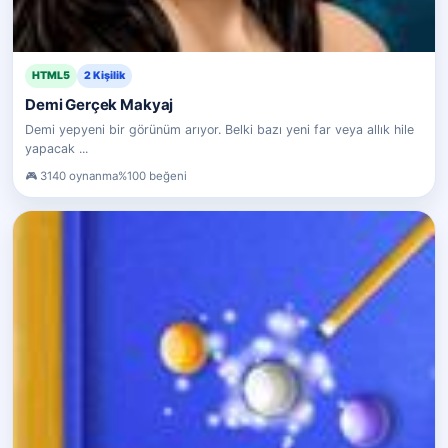
HTML5
2 Kişilik
Demi Gerçek Makyaj
Demi yepyeni bir görünüm arıyor. Belki bazı yeni far veya allık hile
yapacak ...
3140 oynanma
%100 beğeni