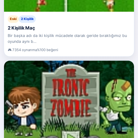
Eski
2 Kişilik
2 Kişilik Maç
Bir başka adı da iki kişilik mücadele olarak geride bıraktığımız bu
oyunda aynı b…
7354 oynanma
%100 beğeni