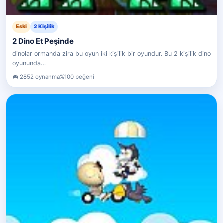
Eski
2 Kişilik
2 Dino Et Peşinde
dinolar ormanda zira bu oyun iki kişilik bir oyundur. Bu 2 kişilik dino
oyununda…
2852 oynanma
%100 beğeni