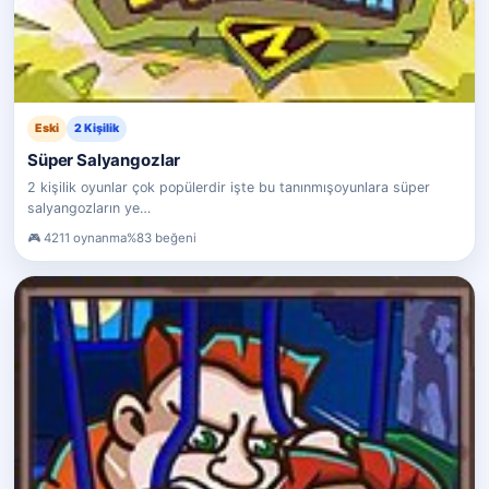
Eski
2 Kişilik
Süper Salyangozlar
2 kişilik oyunlar çok popülerdir işte bu tanınmışoyunlara süper
salyangozların ye…
4211 oynanma
%83 beğeni