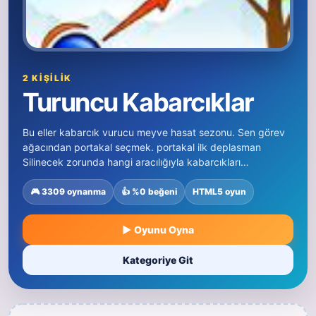
2 KIŞILIK
Turuncu Kabarcıklar
Bu eller kabarcık vurucu meyve hasat sezonu. Sen görev
ağacından portakal seçmek. portakal ilk deplasman
Silinecek zorunda hangi aracılığıyla kabarcıkları…
🎮 3309 oynanma
👍 %0 beğeni
HTML5 oyun
▶ Oyunu Oyna
Kategoriye Git