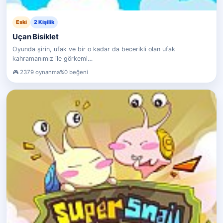
Eski
2 Kişilik
Uçan Bisiklet
Oyunda şirin, ufak ve bir o kadar da becerikli olan ufak
kahramanımız ile görkeml…
2379 oynanma
%0 beğeni