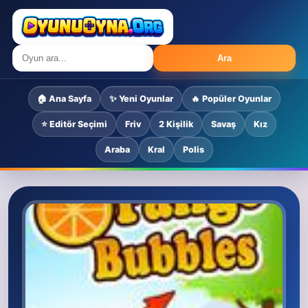
Ara
🏠 Ana Sayfa
✨ Yeni Oyunlar
🔥 Popüler Oyunlar
⭐ Editör Seçimi
Friv
2 Kişilik
Savaş
Kız
Araba
Kral
Polis