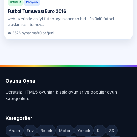
HTML5
2 Kişilik
Futbol Turnuvası Euro 2016
web üzerinde en iyi futbol oyunlarından biri . En ünlü futbol
uluslararası turnuv…
3528 oynanma
%0 beğeni
Oyunu Oyna
Ücretsiz HTML5 oyunlar, klasik oyunlar ve popüler oyun
kategorileri.
Kategoriler
Araba
Friv
Bebek
Motor
Yemek
Kız
3D