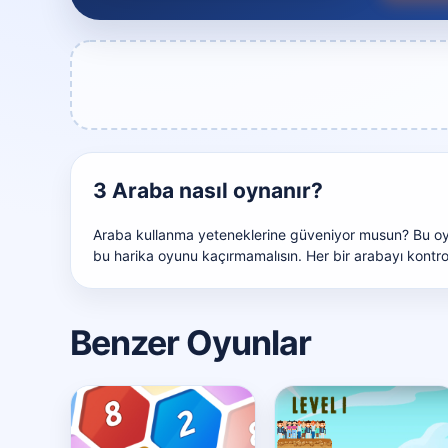
3 Araba nasıl oynanır?
Araba kullanma yeteneklerine güveniyor musun? Bu oyun
bu harika oyunu kaçırmamalısın. Her bir arabayı kontro
Benzer Oyunlar