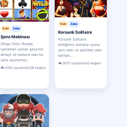
Eski
Zeka
Eski
Zeka
Korsanlı Solitaire
Şans Makinası
Korsanlı Solitaire
Slingo Slots Royale,
bildiğimiz solitaire oyunu
tamamen zaman geçirme
aynı renk ve şekilden olan
amaçlı ve bedava olan bu
kartları…
şans oyunumuz…
3637 oynanma
%0 beğeni
4342 oynanma
%38 beğeni