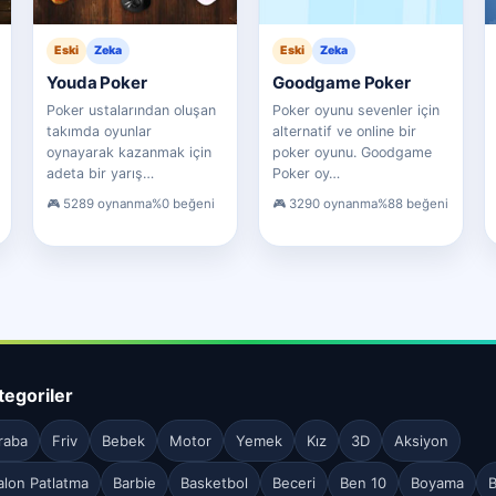
Eski
Zeka
Eski
Zeka
Youda Poker
Goodgame Poker
Poker ustalarından oluşan
Poker oyunu sevenler için
takımda oyunlar
alternatif ve online bir
oynayarak kazanmak için
poker oyunu. Goodgame
adeta bir yarış…
Poker oy…
5289 oynanma
%0 beğeni
3290 oynanma
%88 beğeni
tegoriler
raba
Friv
Bebek
Motor
Yemek
Kız
3D
Aksiyon
alon Patlatma
Barbie
Basketbol
Beceri
Ben 10
Boyama
B