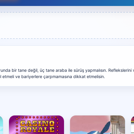
da bir tane değil, üç tane araba ile sürüş yapmalısın. Reflekslerini
l etmeli ve bariyerlere çarpmamasına dikkat etmelisin.