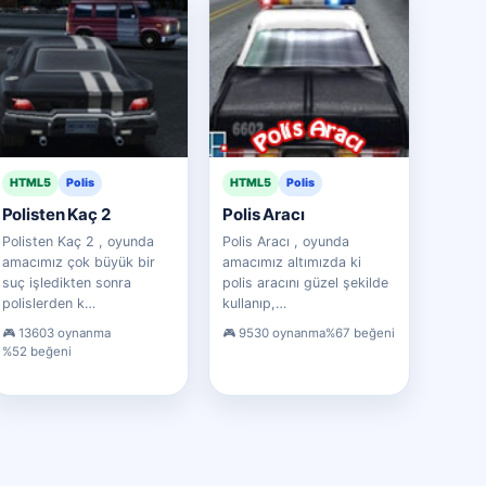
HTML5
Polis
HTML5
Polis
Polisten Kaç 2
Polis Aracı
Polisten Kaç 2 , oyunda
Polis Aracı , oyunda
amacımız çok büyük bir
amacımız altımızda ki
suç işledikten sonra
polis aracını güzel şekilde
polislerden k…
kullanıp,…
13603 oynanma
9530 oynanma
%67 beğeni
%52 beğeni