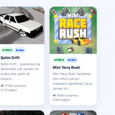
HTML5
Araba
Şahin Drift
HTML5
Araba
Şahin Drift , oyunumuz da
Mini Yarış Rush
ülkemizde çok sevilen bir
araba olan şahin ile
Mini Yarış Rush Açıklama:
başarılı…
mini mikro yarışçı
masaüstü genelinde yarışı.
17038 oynanma
zaman bit…
%73 beğeni
16581 oynanma
%100 beğeni