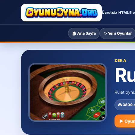
Ücretsiz HTML5 o
🏠 Ana Sayfa
✨ Yeni Oyunlar
ZEKA
Ru
Rulet oynu
🎮 3809
▶ Oyun