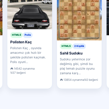
HTML5
Polis
Polisten Kaç
HTML5
2 Kişilik
Polisten Kaç , oyunda
Sahil Sudoku
amacımız çok hızlı bir
şekilde polisten kaçmak.
Sudoku yeterince zor
Polis oyunl…
değilmiş gibi, şimdi bu
plaj temalı puzzle oyunu
14542 oynanma
%57 beğeni
zamana karş…
13854 oynanma
%0 beğeni