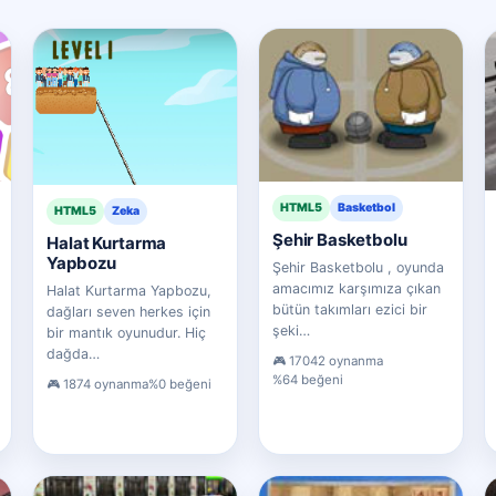
HTML5
Basketbol
HTML5
Zeka
Şehir Basketbolu
Halat Kurtarma
Yapbozu
Şehir Basketbolu , oyunda
amacımız karşımıza çıkan
Halat Kurtarma Yapbozu,
bütün takımları ezici bir
dağları seven herkes için
şeki…
bir mantık oyunudur. Hiç
dağda…
17042 oynanma
%64 beğeni
1874 oynanma
%0 beğeni