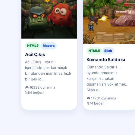
HTML5
Macera
HTML5
Silah
Acil Çıkış
Komando Saldırısı
Acil Çıkış , oyunu
Komando Saldırısı ,
içerisinde çok karmaşık
oyunda amacımız
bir alandan inanılmaz hızlı
karşımıza çıkan
bir şekild…
düşmanları yok etmek.
16332 oynanma
Silah o…
%84 beğeni
14701 oynanma
%74 beğeni