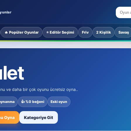
yunlar
🔥 Popüler Oyunlar
⭐ Editör Seçimi
Friv
2 Kişilik
Savaş
let
nu ve daha bir çok oyunu ücretsiz oyna..
 oynanma
👍 %0 beğeni
Eski oyun
u Oyna
Kategoriye Git