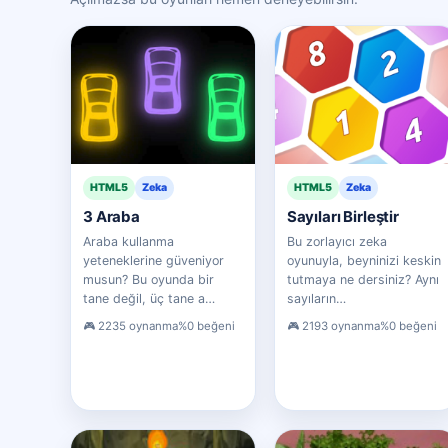
HTML5
Zeka
HTML5
Zeka
3 Araba
Sayıları Birleştir
Araba kullanma
Bu zorlayıcı zeka
yeteneklerine güveniyor
oyunuyla, beyninizi keskin
musun? Bu oyunda bir
tutmaya ne dersiniz? Aynı
tane değil, üç tane a…
sayıların…
2235 oynanma
%0 beğeni
2193 oynanma
%0 beğeni